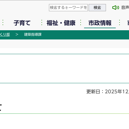
このページの本文へ移動
音
子育て
福祉・健康
市政情報
くり部
建築指導課
更新日：2025年1
て
。