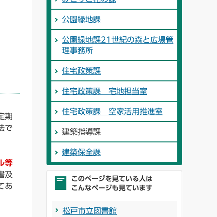
公園緑地課
公園緑地課21世紀の森と広場管
理事務所
住宅政策課
住宅政策課 宅地担当室
住宅政策課 空家活用推進室
期
法で
建築指導課
建築保全課
ル等
及
このページを見ている人は
てあ
こんなページも見ています
松戸市立図書館