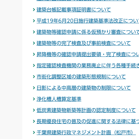
建築台帳記載事項証明書について
平成19年6月20日施行建築基準法改正につい
建築物等確認申請に係る仮預かり審査につい
建築物等の完了検査及び事前検査について
昇降機等の確認申請提出要領・完了検査につ
指定確認検査機関の業務廃止に伴う各種手続
市街化調整区域の建築形態規制について
日影による中高層の建築物の制限について
浄化槽人槽算定基準
低炭素建築物新築等計画の認定制度について
長期優良住宅の普及の促進に関する法律に基
千葉県建築行政マネジメント計画（松戸市）