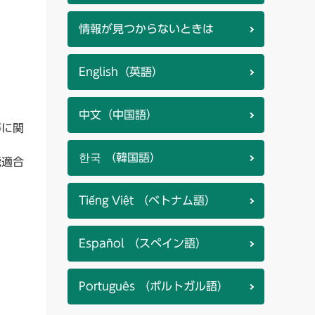
情報が見つからないときは
English（英語）
中文（中国語）
等に関
한국 （韓国語）
能適合
Tiếng Việt （ベトナム語）
Español （スペイン語）
Português （ポルトガル語）