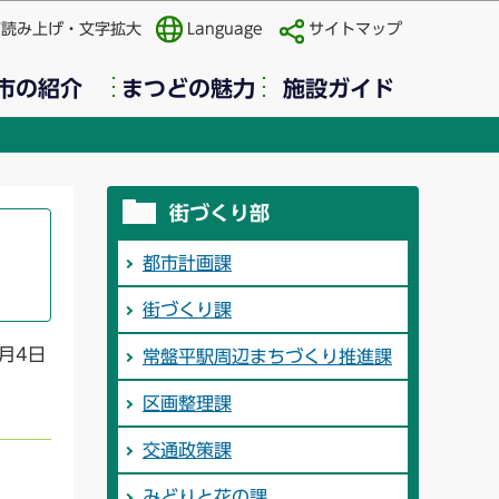
声読み上げ・文字拡大
Language
サイトマップ
市の紹介
まつどの魅力
施設ガイド
街づくり部
都市計画課
街づくり課
2月4日
常盤平駅周辺まちづくり推進課
区画整理課
交通政策課
みどりと花の課