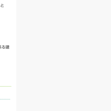
こと
係る建