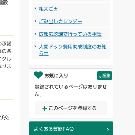
設
粗大ごみ
。
ごみ出しカレンダー
広報広聴課で行っている相談
の承諾
人間ドック費用助成制度のお知
県の条
らせ
イクル
なりま
お気に入り
編集
登録されているページはありませ
ん。
このページを登録する
び交
よくある質問FAQ