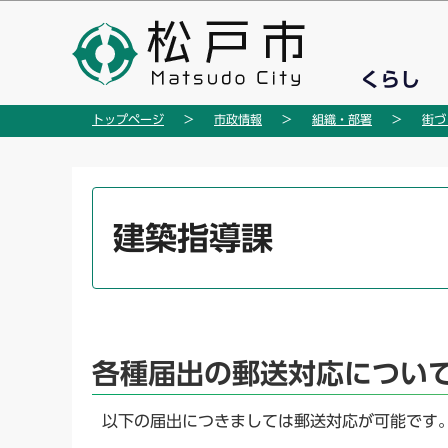
こ
の
ペ
くらし
ー
ジ
トップページ
市政情報
組織・部署
街づ
の
先
頭
本
で
文
建築指導課
す
こ
こ
か
ら
各種届出の郵送対応につい
以下の届出につきましては郵送対応が可能です