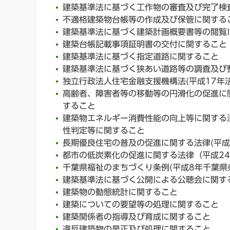
建築基準法に基づく工作物の審査及び完了検
不適格建築物台帳等の作成及び保管に関する
建築基準法に基づく建築計画概要書等の閲覧
建築台帳記載事項証明書の交付に関すること
建築基準法に基づく指定道路に関すること
建築基準法に基づく狭あい道路等の調査及び
独立行政法人住宅金融支援機構法(平成17年
高齢者、障害者等の移動等の円滑化の促進に関
すること
建築物エネルギー消費性能の向上等に関する法
性判定等に関すること
長期優良住宅の普及の促進に関する法律(平成
都市の低炭素化の促進に関する法律（平成2
千葉県福祉のまちづくり条例(平成8年千葉県
建築基準法に基づく公開による公聴会に関す
建築物の動態統計に関すること
建築についての要望等の処理に関すること
建築関係者の指導及び育成に関すること
違反建築物の是正及び処理に関すること