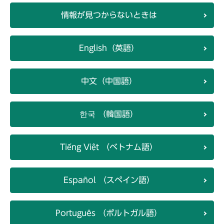
情報が見つからないときは
English（英語）
中文（中国語）
한국 （韓国語）
Tiếng Việt （ベトナム語）
Español （スペイン語）
Português （ポルトガル語）