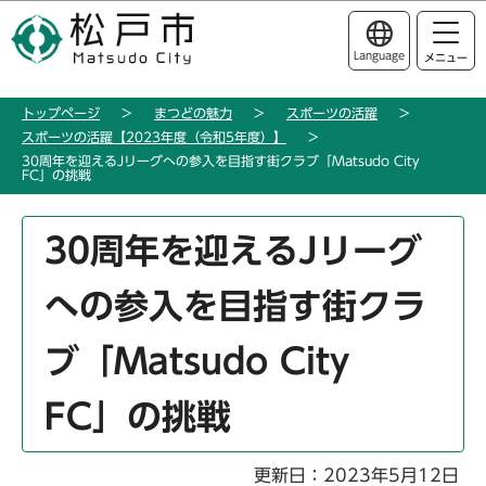
こ
このページの本文へ移動
の
Language
メニュー
ペ
ー
トップページ
まつどの魅力
スポーツの活躍
ジ
スポーツの活躍【2023年度（令和5年度）】
の
30周年を迎えるJリーグへの参入を目指す街クラブ「Matsudo City
先
FC」の挑戦
頭
本
で
30周年を迎えるJリーグ
文
す
こ
への参入を目指す街クラ
こ
か
ブ「Matsudo City
ら
FC」の挑戦
更新日：2023年5月12日