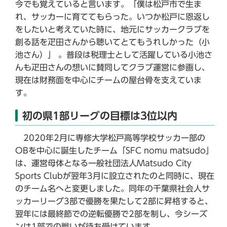
今でも覚えていると言います。「僕は松戸市で生ま
れ、サッカーに育ててもらった。いつか松戸に恩返し
をしたいと考えていた時に、地元にサッカークラブを
創る話を疋田さんから聴いてとてもうれしかった（小
池さん）」 。普段は税理士として活躍している小池さ
んも疋田さんの想いに賛同してクラブ運営に参画し、
現在は財務面を中心にチームの屋台骨を支えていま
す。
初の県1部リーグの目標は3位以内
2020年2月に専修大学松戸高等学校サッカー部の
OBを中心に誕生したチーム「SFC nomu matsudo」
は、運営母体となる一般社団法人Matsudo City
Sports Clubが翌年3月に設立されたのと同時に、現在
のチーム名へと変更しました。同年の千葉県社会人サ
ッカーリーグ3部で優勝を果たして2部に昇格すると、
翌年には最終節での逆転優勝で2部を制し、今シーズ
ンは1部での戦いが待ち受けています。