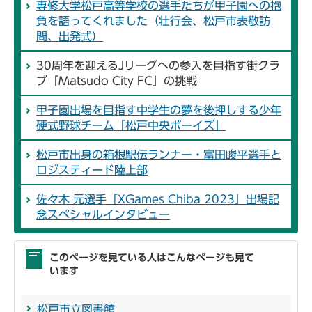
専修大学松戸高等学校の選手たちが甲子園への抱
負を語ってくれました（壮行会、松戸市表敬訪
問、出発式）
30周年を迎えるJリーグへの参入を目指す街クラ
ブ「Matsudo City FC」の挑戦
甲子園出場を目指す中学生の夢を後押しする少年
硬式野球チーム「松戸中央ボーイズ」
松戸市出身の箱根駅伝ランナー・富田峻平選手と
ロジスティード陸上部
佐々木 元選手「XGames Chiba 2023」出場記
念スペシャルインタビュー
このページを見ている人はこんなページも見て
います
松戸市立図書館