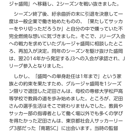
ジャ盛岡」へ移籍し、2シーズンを戦い抜きました。
シーズン終了後、紆余曲折の末に引退を決意して一
度は一般企業で働き始めたものの、「果たしてサッカ
ーをやり切っただろうか」と自分の中で燻っていた不
完全燃焼な想いに気づきました。そこで、Jリーグ入会
への戦力を求めていたグルージャ盛岡に相談したとこ
ろ、再加入が決定。同年のシーズンを駆け抜けた盛岡
は、翌2014年から発足するJ3への入会が承認され、J
リーグ参入となりました。
しかし、「盛岡への単身赴任は1年まで」という家
族との約束を果たすため、グルージャ盛岡を1シーズ
ン限りで退団した疋田さんは、母校の専修大学松戸高
等学校で教員の道を歩み始めました。ところが、疋田
さんの選手生活はそこで終わりませんでした。教員や
サッカー部の指導者として働く場以外でも多くの学び
を得たかった疋田さんは、東京都社会人サッカーリー
グ3部だった「南葛SC」に出会います。当時の監督