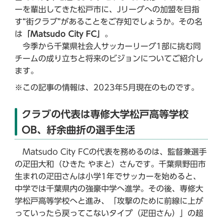
ーを輩出してきた松戸市に、Jリーグへの加盟を目指
す“街クラブ”があることをご存知でしょうか。その名
は
「Matsudo City FC」
。
今季から千葉県社会人サッカーリーグ1部に挑む同
チームの成り立ちと将来のビジョンについてご紹介し
ます。
※この記事の情報は、2023年5月現在のものです。
クラブの代表は専修大学松戸高等学校
OB、紆余曲折の選手生活
Matsudo City FCの代表を務めるのは、監督兼選手
の疋田大和（ひきた やまと）さんです。千葉県野田市
生まれの疋田さんは小学1年でサッカーを始めると、
中学では千葉県内の強豪中学へ進学。その後、専修大
学松戸高等学校へと進み、「攻撃のために前線に上が
っていったら戻ってこないタイプ（疋田さん）」の超