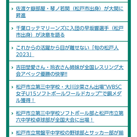
佐渡ケ嶽部屋・琴ノ若関（松戸市出身）が大関に
昇進
千葉ロッテマリーンズに入団の早坂響選手（松戸
市出身）が決意を語る
これからの活躍から目が離せない「旬の松戸人
2023」
吉田埜愛さん・玲衣さん姉妹が全国レスリング大
会アベック優勝の快挙!!
松戸市立第三中学校・大川沙菜さん出場”WBSC
女子U15ソフトボールワールドカップ”で銅メダ
ル獲得！
松戸市立第三中学校ソフトボール部と松戸市立第
六中学校卓球部が全国大会に出場！
松戸市立常盤平中学校の野球部とサッカー部が揃