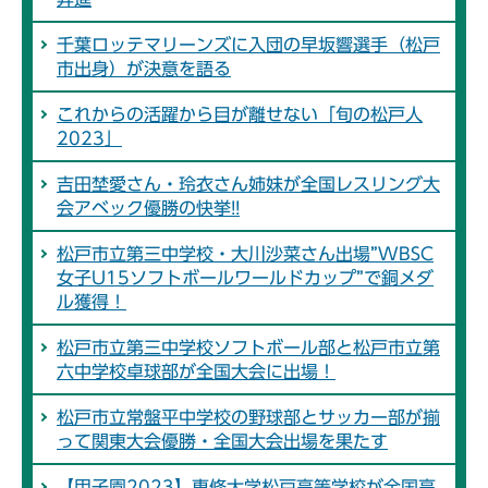
千葉ロッテマリーンズに入団の早坂響選手（松戸
市出身）が決意を語る
これからの活躍から目が離せない「旬の松戸人
2023」
吉田埜愛さん・玲衣さん姉妹が全国レスリング大
会アベック優勝の快挙!!
松戸市立第三中学校・大川沙菜さん出場”WBSC
女子U15ソフトボールワールドカップ”で銅メダ
ル獲得！
松戸市立第三中学校ソフトボール部と松戸市立第
六中学校卓球部が全国大会に出場！
松戸市立常盤平中学校の野球部とサッカー部が揃
って関東大会優勝・全国大会出場を果たす
【甲子園2023】専修大学松戸高等学校が全国高