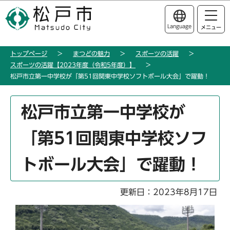
こ
このページの本文へ移動
の
Language
メニュー
ペ
ー
トップページ
まつどの魅力
スポーツの活躍
ジ
スポーツの活躍【2023年度（令和5年度）】
の
松戸市立第一中学校が「第51回関東中学校ソフトボール大会」で躍動！
先
頭
本
松戸市立第一中学校が
で
文
す
こ
「第51回関東中学校ソフ
こ
か
トボール大会」で躍動！
ら
更新日：2023年8月17日