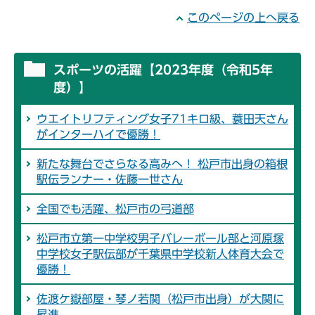
このページの上へ戻る
スポーツの活躍【2023年度（令和5年
度）】
ウエイトリフティング女子71キロ級、蓑田天さん
がインターハイで優勝！
新たな舞台でさらなる高みへ！ 松戸市出身の箱根
駅伝ランナー・佐藤一世さん
全国でも活躍、松戸市の弓道部
松戸市立第一中学校男子バレーボール部と河原塚
中学校女子駅伝部が千葉県中学校新人体育大会で
優勝！
佐渡ケ嶽部屋・琴ノ若関（松戸市出身）が大関に
昇進