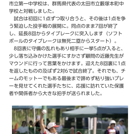
市立第一中学校は、群馬県代表の太田市立藪塚本町中
学校と対戦しました。
試合は初回に1点ずつ取り合うと、その後は1点を争
う緊迫した投手戦の展開に。同点のまま7回が終了
し、延長8回からタイブレークに突入します（ソフト
ボールのタイブレークは無死二塁からスタート）。
8回表に守備の乱れもあり相手に一挙5点が入ると、
少し落ち込みかけた選手にすかさず顧問の近藤先生が
マウンドに行って言葉をかけます。迎えた8回裏に1点
を返したものの及ばず2対6で試合終了。それでも、チ
ームのモットーでもある最後まで諦めず粘り強いプレ
ーを見せてくれた選手たちに、応援に訪れていた保護
者や関係者から大きな拍手が送られました。