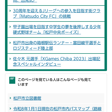
問、出発式）
30周年を迎えるJリーグへの参入を目指す街クラ
ブ「Matsudo City FC」の挑戦
甲子園出場を目指す中学生の夢を後押しする少年
硬式野球チーム「松戸中央ボーイズ」
松戸市出身の箱根駅伝ランナー・富田峻平選手と
ロジスティード陸上部
佐々木 元選手「XGames Chiba 2023」出場記
念スペシャルインタビュー
このページを見ている人はこんなページも見て
います
松戸市立図書館
令和8年1月1日現在の松戸市内バスマップ（路線