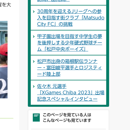
躍を大
30周年を迎えるJリーグへの参
入を目指す街クラブ「Matsudo
City FC」の挑戦
甲子園出場を目指す中学生の夢
を後押しする少年硬式野球チー
ム「松戸中央ボーイズ」
松戸市出身の箱根駅伝ランナ
ー・富田峻平選手とロジスティ
ード陸上部
佐々木 元選手
「XGames Chiba 2023」出場
記念スペシャルインタビュー
このページを見ている人は
こんなページも見ています