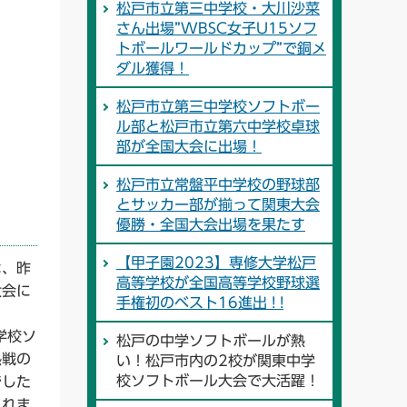
松戸市立第三中学校・大川沙菜
さん出場”WBSC女子U15ソフ
トボールワールドカップ”で銅メ
ダル獲得！
松戸市立第三中学校ソフトボー
ル部と松戸市立第六中学校卓球
部が全国大会に出場！
松戸市立常盤平中学校の野球部
とサッカー部が揃って関東大会
優勝・全国大会出場を果たす
【甲子園2023】専修大学松戸
は、昨
高等学校が全国高等学校野球選
大会に
手権初のベスト16進出 ! !
学校ソ
松戸の中学ソフトボールが熱
熱戦の
い！松戸市内の2校が関東中学
校ソフトボール大会で大活躍！
でした
くれま