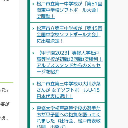
松戸市立第一中学校が「第51回
関東中学校ソフトボール大会」
で躍動！
松戸市立第三中学校が「第45回
全国中学校ソフトボール大会」
に出場決定！
【甲子園2023】専修大学松戸
高等学校が初戦(2回戦)で勝利！
アルプススタンドからのメッセ
ージを紹介
松戸市立第三中学校の大川沙菜
した。
さんが 女子ソフトボールU-15
日本代表に選出！
の姿が
専修大学松戸高等学校の選手た
ちが甲子園への抱負を語ってく
いえ、
れました（壮行会、松戸市表敬
訪問、出発式）