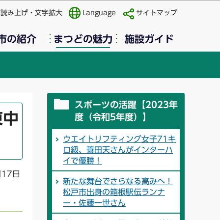
声読み上げ・文字拡大
Language
サイトマップ
市の紹介
まつどの魅力
施設ガイド
スポーツの活躍【2023年
東中
度（令和5年度）】
ウエイトリフティング女子71キ
ロ級、蓑田天さんがインターハ
イで優勝！
月17日
新たな舞台でさらなる高みへ！
松戸市出身の箱根駅伝ランナ
ー・佐藤一世さん