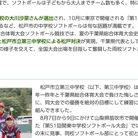
で、ソフトボールは子どもから大人までチーム数も多く、特
。
学校の大川沙菜さんが選出
され、10月に東京で開催される「第1
するなど、松戸市の中学校ソフトボールは旬な話題が満載です。
合体育大会ソフトボール競技では、夏の千葉県総合体育大会史
と松戸市立第三中学校による松戸対決
が実現。千葉県代表とし
の様子を交えて、全国大会出場を目指して奮闘した両校ソフト
松戸市立第三中学校（以下、第三中学校）
年一昨年と千葉県総合体育大会で負けた悔し
に、同大会での優勝を絶対の目標にして練習
組んできました。
8月7日から9日にかけて山梨県笛吹市で開
た「第51回関東中学校ソフトボール大会」で
の末に見事、同校ソフトボール部にとって初