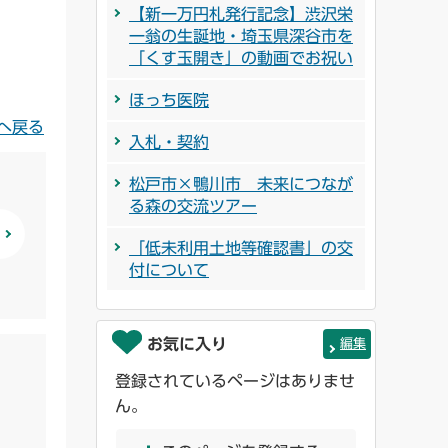
【新一万円札発行記念】渋沢栄
一翁の生誕地・埼玉県深谷市を
「くす玉開き」の動画でお祝い
ほっち医院
へ戻る
入札・契約
松戸市×鴨川市 未来につなが
る森の交流ツアー
「低未利用土地等確認書」の交
付について
お気に入り
編集
登録されているページはありませ
ん。