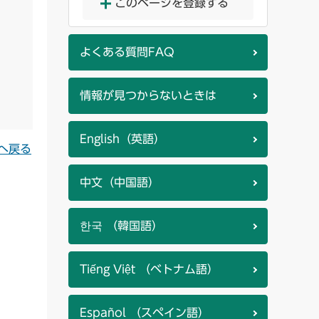
このページを登録する
よくある質問FAQ
情報が見つからないときは
English（英語）
へ戻る
中文（中国語）
한국 （韓国語）
Tiếng Việt （ベトナム語）
Español （スペイン語）