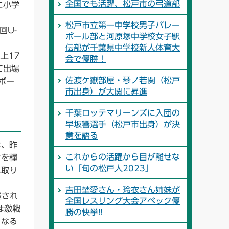
全国でも活躍、松戸市の弓道部
に小学
松戸市立第一中学校男子バレー
回U-
ボール部と河原塚中学校女子駅
伝部が千葉県中学校新人体育大
上17
会で優勝！
て出場
佐渡ケ嶽部屋・琴ノ若関（松戸
ボー
市出身）が大関に昇進
千葉ロッテマリーンズに入団の
早坂響選手（松戸市出身）が決
意を語る
は、昨
これからの活躍から目が離せな
さを糧
い「旬の松戸人2023」
に取り
吉田埜愛さん・玲衣さん姉妹が
催され
全国レスリング大会アベック優
は激戦
勝の快挙!!
となる