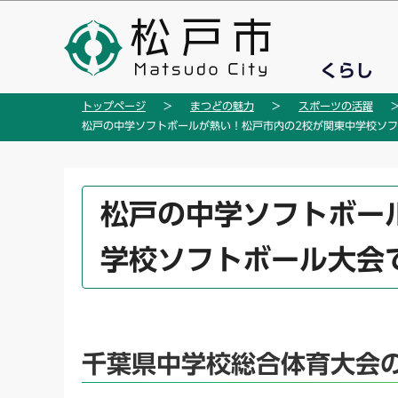
こ
の
ペ
くらし
ー
ジ
トップページ
まつどの魅力
スポーツの活躍
の
松戸の中学ソフトボールが熱い！松戸市内の2校が関東中学校ソ
先
頭
で
本
松戸の中学ソフトボー
す
文
こ
学校ソフトボール大会
こ
か
ら
千葉県中学校総合体育大会