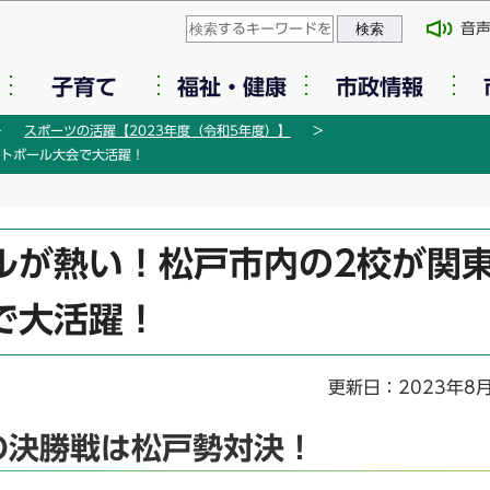
このページの本文へ移動
音
子育て
福祉・健康
市政情報
スポーツの活躍【2023年度（令和5年度）】
フトボール大会で大活躍！
ルが熱い！松戸市内の2校が関
で大活躍！
更新日：2023年8
の決勝戦は松戸勢対決！