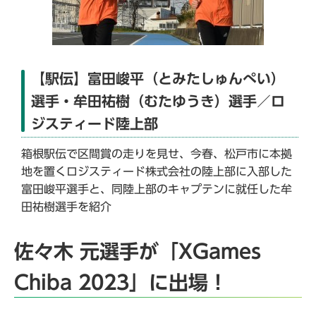
【駅伝】富田峻平（とみたしゅんぺい）
選手・牟田祐樹（むたゆうき）選手／ロ
ジスティード陸上部
箱根駅伝で区間賞の走りを見せ、今春、松戸市に本拠
地を置くロジスティード株式会社の陸上部に入部した
富田峻平選手と、同陸上部のキャプテンに就任した牟
田祐樹選手を紹介
佐々木 元選手が「XGames
Chiba 2023」に出場！