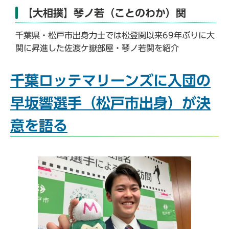
【大相撲】琴ノ若（ことのわか）関
千葉県・松戸市出身力士では松登関以来69年ぶりに大
関に昇進した佐渡ケ嶽部屋・琴ノ若関を紹介
千葉ロッテマリーンズに入団の
早坂響選手（松戸市出身）が決
意を語る