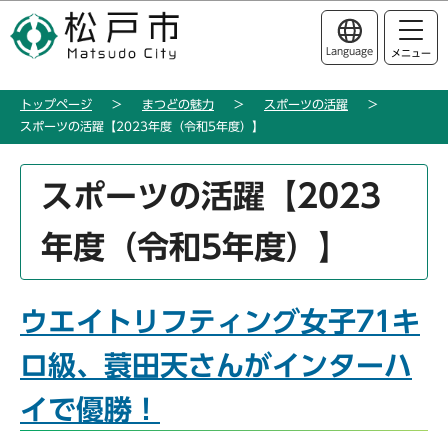
こ
このページの本文へ移動
の
Language
メニュー
ペ
ー
トップページ
まつどの魅力
スポーツの活躍
ジ
スポーツの活躍【2023年度（令和5年度）】
の
先
本
頭
スポーツの活躍【2023
文
で
こ
す
年度（令和5年度）】
こ
か
ら
ウエイトリフティング女子71キ
ロ級、蓑田天さんがインターハ
イで優勝！