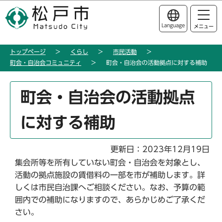
こ
このページの本文へ移動
の
Language
メニュー
ペ
ー
トップページ
くらし
市民活動
ジ
町会・自治会コミュニティ
町会・自治会の活動拠点に対する補助
の
先
本
頭
町会・自治会の活動拠点
文
で
こ
す
に対する補助
こ
か
ら
更新日：2023年12月19日
集会所等を所有していない町会・自治会を対象とし、
活動の拠点施設の賃借料の一部を市が補助します。詳
しくは市民自治課へご相談ください。なお、予算の範
囲内での補助になりますので、あらかじめご了承くだ
さい。