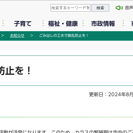
このページの本文へ移動
音
子育て
福祉・健康
市政情報
お知らせ
ごみ出しの工夫で散乱防止を！
防止を！
更新日：2024年8
、活動が活発になります。このため、カラスの繁殖期は市内のご