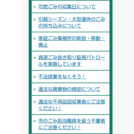
可燃ごみの収集日について
引越シーズン・大型連休のごみ
の持ち込みについて
家庭ごみ集積所の新設・移動・
廃止
資源ごみ抜き取り監視パトロー
ルを実施しています
不法投棄をなくそう！
違法な廃棄物の焼却について
違法な不用品回収業者にご注意
ください！
市のごみ担当職員を装う不審者
にご注意ください！