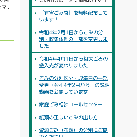
ごみ出しの工夫で散乱防止を！
とマナ
「有害ごみ袋」を無料配布して
います！
令和4年2月1日からごみの分
別・収集体制の一部を変更しま
した
令和4年4月1日から粗大ごみの
搬入先が変わりました
ごみの分別区分・収集日の一部
変更（令和4年2月から）の説明
動画を公開しています
家庭ごみ相談コールセンター
紙類の正しいごみの出し方
資源ごみ（布類）の分別にご協