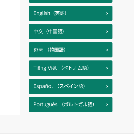
English（英語）
中文（中国語）
한국 （韓国語）
Tiếng Việt （ベトナム語）
Español （スペイン語）
Português （ポルトガル語）