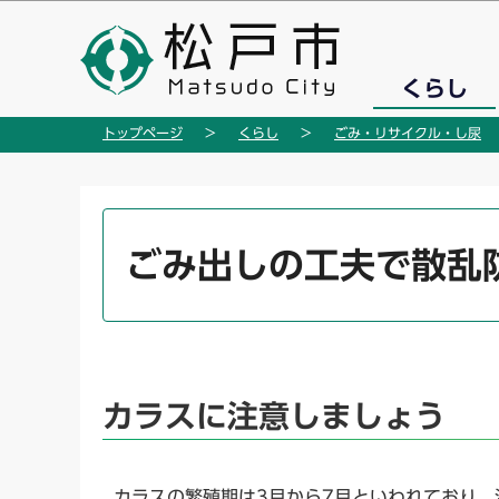
こ
の
ペ
くらし
ー
ジ
トップページ
くらし
ごみ・リサイクル・し尿
の
先
頭
本
で
文
ごみ出しの工夫で散乱
す
こ
こ
か
ら
カラスに注意しましょう
カラスの繁殖期は3月から7月といわれており