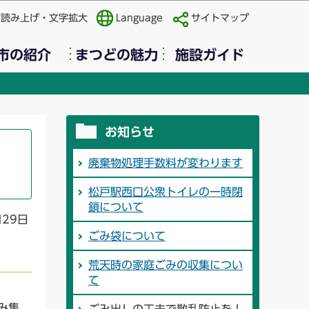
声読み上げ・文字拡大
Language
サイトマップ
市の紹介
まつどの魅力
施設ガイド
お知らせ
廃棄物処理手数料が変わります
松戸駅西口公衆トイレの一時閉
鎖について
月29日
ごみ袋について
荒天時の家庭ごみの収集につい
て
み集