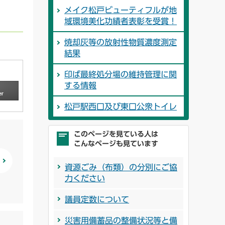
メイク松戸ビューティフルが地
域環境美化功績者表彰を受賞！
焼却灰等の放射性物質濃度測定
結果
印ば最終処分場の維持管理に関
する情報
松戸駅西口及び東口公衆トイレ
このページを見ている人は
こんなページも見ています
資源ごみ（布類）の分別にご協
力ください
議員定数について
災害用備蓄品の整備状況等と備