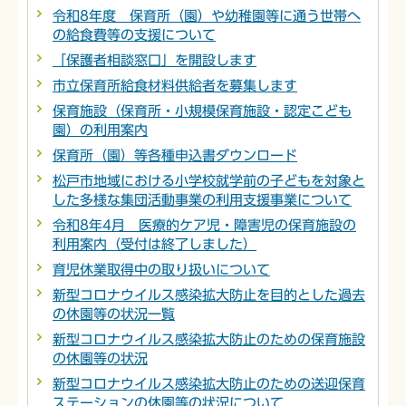
令和8年度 保育所（園）や幼稚園等に通う世帯へ
の給食費等の支援について
「保護者相談窓口」を開設します
市立保育所給食材料供給者を募集します
保育施設（保育所・小規模保育施設・認定こども
園）の利用案内
保育所（園）等各種申込書ダウンロード
松戸市地域における小学校就学前の子どもを対象と
した多様な集団活動事業の利用支援事業について
令和8年4月 医療的ケア児・障害児の保育施設の
利用案内（受付は終了しました）
育児休業取得中の取り扱いについて
新型コロナウイルス感染拡大防止を目的とした過去
の休園等の状況一覧
新型コロナウイルス感染拡大防止のための保育施設
の休園等の状況
新型コロナウイルス感染拡大防止のための送迎保育
ステーションの休園等の状況について