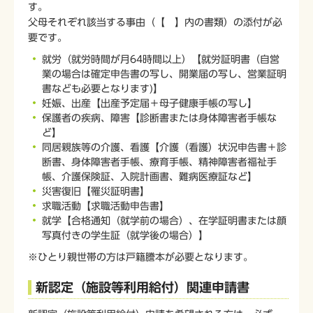
す。
父母それぞれ該当する事由（【 】内の書類）の添付が必
要です。
就労（就労時間が月64時間以上）【就労証明書（自営
業の場合は確定申告書の写し、開業届の写し、営業証明
書なども必要となります)】
妊娠、出産【出産予定届＋母子健康手帳の写し】
保護者の疾病、障害【診断書または身体障害者手帳な
ど】
同居親族等の介護、看護【介護（看護）状況申告書＋診
断書、身体障害者手帳、療育手帳、精神障害者福祉手
帳、介護保険証、入院計画書、難病医療証など】
災害復旧【罹災証明書】
求職活動【求職活動申告書】
就学【合格通知（就学前の場合）、在学証明書または顔
写真付きの学生証（就学後の場合）】
※ひとり親世帯の方は戸籍謄本が必要となります。
新認定（施設等利用給付）関連申請書