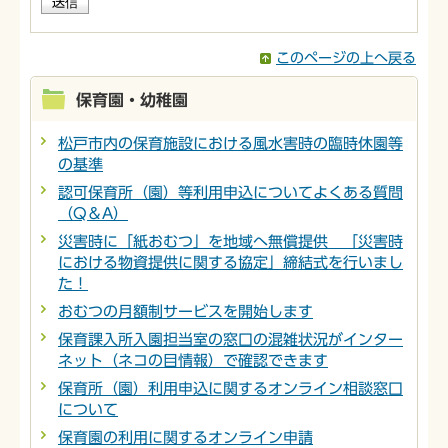
このページの上へ戻る
保育園・幼稚園
松戸市内の保育施設における風水害時の臨時休園等
の基準
認可保育所（園）等利用申込についてよくある質問
（Q＆A）
災害時に「紙おむつ」を地域へ無償提供 「災害時
における物資提供に関する協定」締結式を行いまし
た！
おむつの月額制サービスを開始します
保育課入所入園担当室の窓口の混雑状況がインター
ネット（ネコの目情報）で確認できます
保育所（園）利用申込に関するオンライン相談窓口
について
保育園の利用に関するオンライン申請