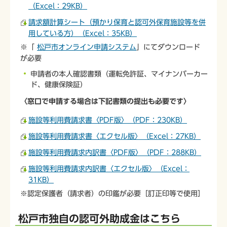
（Excel：29KB）
請求額計算シート（預かり保育と認可外保育施設等を併
用している方）（Excel：35KB）
※「
松戸市オンライン申請システム
」にてダウンロード
が必要
申請者の本人確認書類（運転免許証、マイナンバーカー
ド、健康保険証）
〈窓口で申請する場合は下記書類の提出も必要です〉
施設等利用費請求書〈PDF版〉（PDF：230KB）
施設等利用費請求書〈エクセル版〉（Excel：27KB）
施設等利用費請求内訳書〈PDF版〉（PDF：288KB）
施設等利用費請求内訳書〈エクセル版〉（Excel：
31KB）
※認定保護者（請求者）の印鑑が必要［訂正印等で使用］
松戸市独自の認可外助成金はこちら