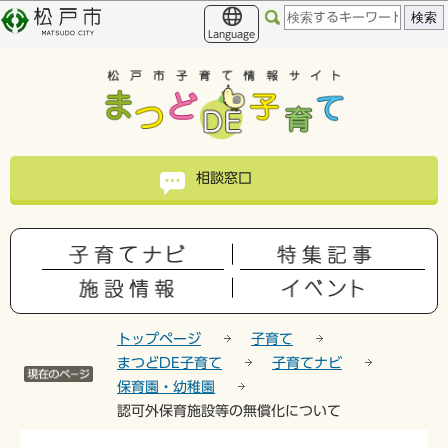
こ
このページの本文へ移動
の
Language
ペ
ー
ジ
の
先
頭
相談窓口
で
す
トップページ
子育て
まつどDE子育て
子育てナビ
保育園・幼稚園
認可外保育施設等の無償化について