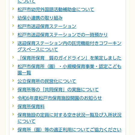
について
松戸市幼児外国語活動補助金について
幼保小連携の取り組み
松戸市送迎保育ステーション
松戸市送迎保育ステーションでの一時預かり
送迎保育ステーション内の託児機能付きコワーキン
グスペースについて
「保育所保育 質のガイドライン」を策定しました
松戸市保育所（園）・小規模保育事業・認定こども
園一覧
公立保育所の民営化について
保育所等の「共同保育」の実施について
令和6年度松戸市保育施設開園のお知らせ
保育所保育料
保育施設の定員に対する空き状況一覧及び入所状況
について
保育所（園）等の適正利用についてご協力ください