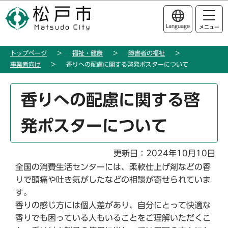
こ
このページの本文へ移動
の
Language
メニュー
ペ
ー
トップページ
福祉・健康
障害者の福祉
ジ
事業者向け
香りへの配慮に関する啓発ポスターについて
の
先
本
頭
香りへの配慮に関する啓
文
で
こ
す
発ポスターについて
こ
か
ら
更新日：2024年10月10日
全国の消費生活センターには、柔軟仕上げ剤などの香
りで頭痛や吐き気がしたなどの相談が寄せられていま
す。
香りの感じ方には個人差があり、自分にとって快適な
香りでも困っている人もいることをご理解いただくこ