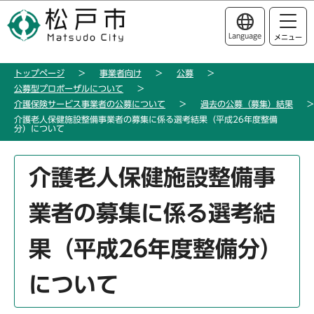
こ
このページの本文へ移動
の
Language
メニュー
ペ
ー
トップページ
事業者向け
公募
ジ
公募型プロポーザルについて
の
介護保険サービス事業者の公募について
過去の公募（募集）結果
先
介護老人保健施設整備事業者の募集に係る選考結果（平成26年度整備
分）について
頭
で
本
す
介護老人保健施設整備事
文
こ
業者の募集に係る選考結
こ
か
果（平成26年度整備分）
ら
について