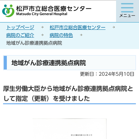
こ
このページの本文へ移動
の
メニュー
ペ
ー
トップページ
松戸市立総合医療センター
ジ
病院のご紹介
病院の特色
の
地域がん診療連携拠点病院
先
頭
本
地域がん診療連携拠点病院
で
文
す
こ
更新日：2024年5月10日
こ
厚生労働大臣から地域がん診療連携拠点病院と
か
ら
して指定（更新）を受けました