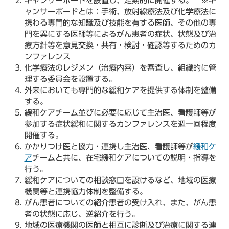
キャンサーボードを設置し、定期的に開催する。 ※キ
ャンサーボードとは：手術、放射線療法及び化学療法に
携わる専門的な知識及び技能を有する医師、その他の専
門を異にする医師等によるがん患者の症状、状態及び治
療方針等を意見交換・共有・検討・確認等するためのカ
ンファレンス
化学療法のレジメン（治療内容）を審査し、組織的に管
理する委員会を設置する。
外来においても専門的な緩和ケアを提供する体制を整備
する。
緩和ケアチーム並びに必要に応じて主治医、看護師等が
参加する症状緩和に関するカンファレンスを週一回程度
開催する。
かかりつけ医と協力・連携し主治医、看護師等が
緩和ケ
ア
チームと共に、在宅緩和ケアについての説明・指導を
行う。
緩和ケアについての相談窓口を設けるなど、地域の医療
機関等と連携協力体制を整備する。
がん患者についての紹介患者の受け入れ、また、がん患
者の状態に応じ、逆紹介を行う。
地域の医療機関の医師と相互に診断及び治療に関する連