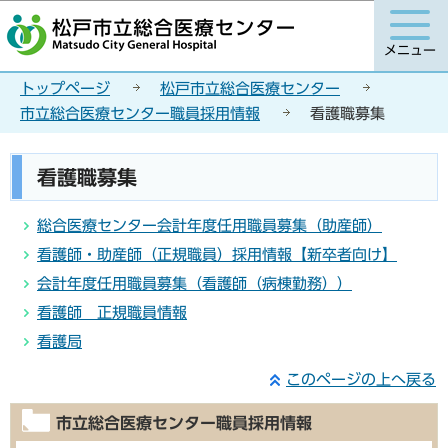
こ
このページの本文へ移動
の
メニュー
ペ
ー
トップページ
松戸市立総合医療センター
ジ
市立総合医療センター職員採用情報
看護職募集
の
先
本
看護職募集
頭
文
で
こ
総合医療センター会計年度任用職員募集（助産師）
す
こ
看護師・助産師（正規職員）採用情報【新卒者向け】
か
会計年度任用職員募集（看護師（病棟勤務））
ら
看護師 正規職員情報
看護局
このページの上へ戻る
市立総合医療センター職員採用情報