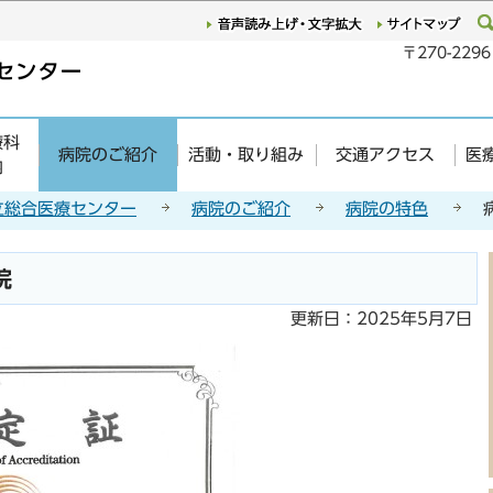
このページの本文へ移動
〒270-22
療科
病院のご紹介
活動・取り組み
交通アクセス
医
内
立総合医療センター
病院のご紹介
病院の特色
院
更新日：2025年5月7日