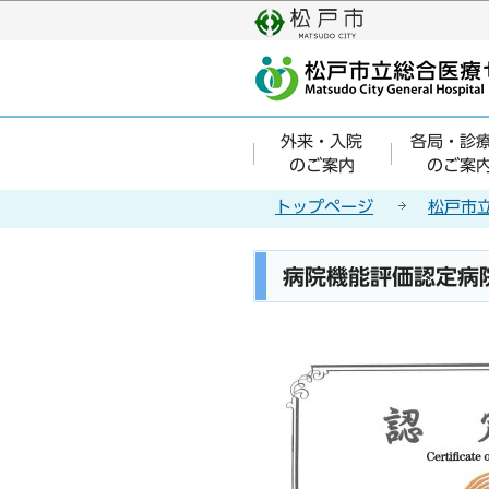
こ
の
ペ
ー
ジ
外来・入院
各局・診
の
のご案内
のご案
先
頭
トップページ
松戸市
で
す
本
病院機能評価認定病
文
こ
こ
か
ら