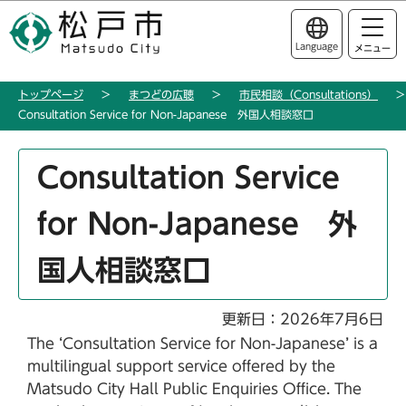
こ
このページの本文へ移動
の
Language
メニュー
ペ
ー
トップページ
まつどの広聴
市民相談（Consultations）
ジ
Consultation Service for Non-Japanese 外国人相談窓口
の
先
本
頭
Consultation Service
文
で
こ
す
for Non-Japanese 外
こ
か
国人相談窓口
ら
更新日：2026年7月6日
The ‘Consultation Service for Non-Japanese’ is a
multilingual support service offered by the
Matsudo City Hall Public Enquiries Office. The