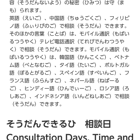
容（そうだんないよう）の秘密（ひみつ）は守（ま
も）られます。
英語（えいご）、中国語（ちゅうごくご）、フィリピ
ノ語（ふぃりぴのご）で相談（そうだん）できます。
そのほかの言葉（ことば）は、モバイル通訳（もばい
るつうやく）テレビ電話通訳（てれびでんわつうや
く）で相談（そうだん）できます。モバイル通訳（も
ばいるつうやく）は、韓国語（かんこくご）、ベトナ
ム語（べとなむご）、タイ語（たいご）、ポルトガル
語（ぽるとがるご）、スペイン語（すぺいんご）、フ
ランス語（ふらんすご）、ネパール語（ねぱーる
ご）、ヒンディー語（ひんでぃーご）、ロシア語（ろ
しあご）、インドネシア語（いんどねしあご）で相談
（そうだん）できます。
そうだんできるひ 相談日
Consultation Days, Time and