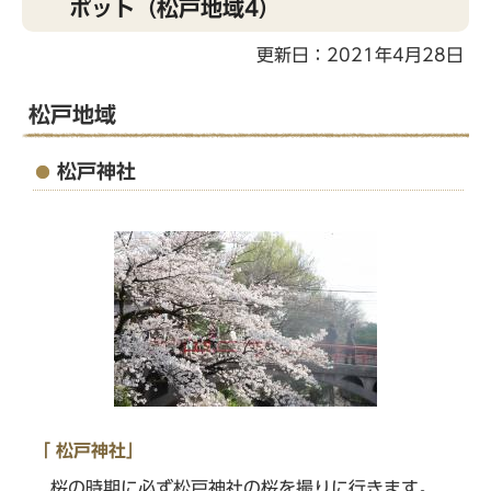
ポット（松戸地域4）
こ
こ
更新日：2021年4月28日
か
ら
松戸地域
松戸神社
「 松戸神社」
桜の時期に必ず松戸神社の桜を撮りに行きます。