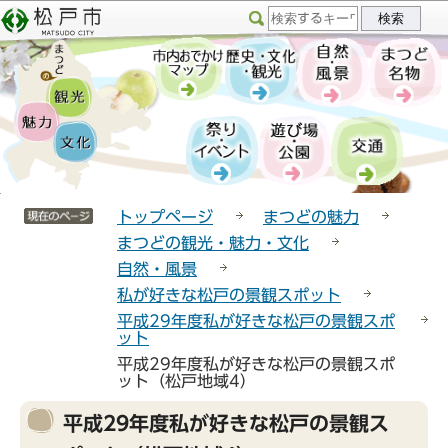
こ
サ
このページの本文へ移動
の
イ
ペ
ト
ー
メ
ジ
ニ
の
ュ
先
ー
頭
こ
サイトメニューここまで
で
こ
トップページ
まつどの魅力
す
か
まつどの観光・魅力・文化
ら
自然・風景
私が好きな松戸の景観スポット
平成29年度私が好きな松戸の景観スポ
ット
平成29年度私が好きな松戸の景観スポ
ット（松戸地域4）
本
平成29年度私が好きな松戸の景観ス
文