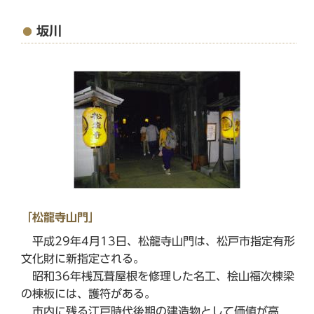
坂川
「松龍寺山門」
平成29年4月13日、松龍寺山門は、松戸市指定有形
文化財に新指定される。
昭和36年桟瓦葺屋根を修理した名工、桧山福次棟梁
の棟板には、護符がある。
市内に残る江戸時代後期の建造物として価値が高