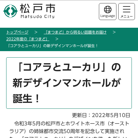
こ
このページの本文へ移動
の
Language
メニュー
ペ
ー
トップページ
「まつまど」から明るい話題をお届け
ジ
2022年度の「まつまど」
の
「コアラとユーカリ」の新デザインマンホールが誕生！
先
頭
本
「コアラとユーカリ」の
で
文
す
こ
新デザインマンホールが
こ
か
誕生！
ら
更新日：2022年5月10日
令和3年5月の松戸市とホワイトホース市（オースト
ラリア）の姉妹都市交流50周年を記念して実施され