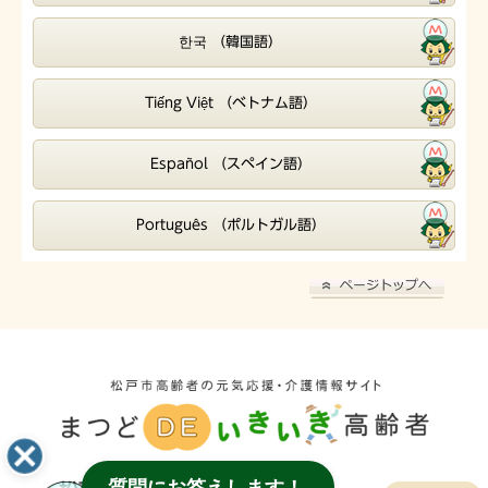
한국 （韓国語）
Tiếng Việt （ベトナム語）
Español （スペイン語）
Português （ポルトガル語）