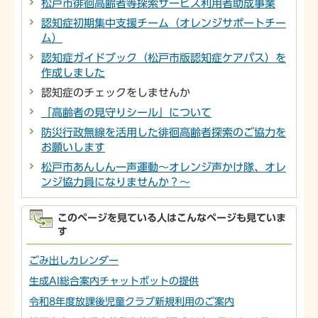
松戸市徘徊高齢者等探索サービス利用者助成事業
認知症初期集中支援チーム（オレンジサポートチー
ム）
認知症ガイドブック（松戸市版認知症ケアパス）を
作成しました
認知症のチェックをしませんか
「高齢者の見守りシール」について
防災行政無線を活用した徘徊高齢者探索のご協力を
お願いします
松戸市あんしん一声運動～オレンジ声かけ隊、オレ
ンジ協力員になりませんか？～
このページを見ている人はこんなページも見ていま
す
ごみ出しカレンダー
生成AI総合案内チャットボットの提供
令和8年度放課後児童クラブ新規利用のご案内