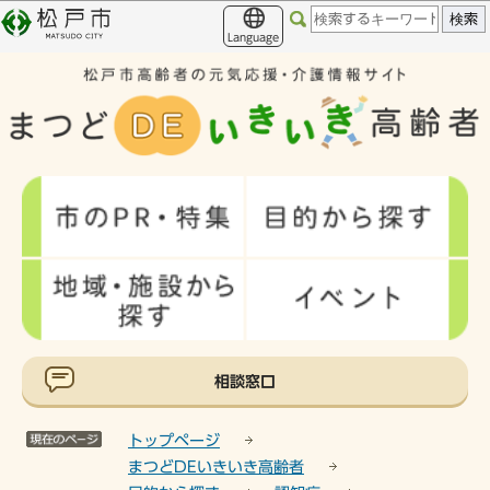
こ
このページの本文へ移動
の
Language
ペ
ー
ジ
の
先
頭
で
す
相談窓口
トップページ
まつどDEいきいき高齢者