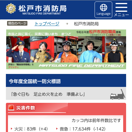
こ
サ
このページの本文へ移動
の
イ
Language
メニュー
ペ
ト
サイトメニューここまで
ー
メ
トップページ
松戸市消防局
ジ
ニ
本
の
ュ
文
先
ー
こ
頭
こ
こ
で
こ
か
す
か
ら
ら
今年度全国統一防火標語
「急ぐ日も 足止め火を止め 準備よし」
カッコ内は前年件数比です
火災：83件（+4）
救急：17,634件（-142）