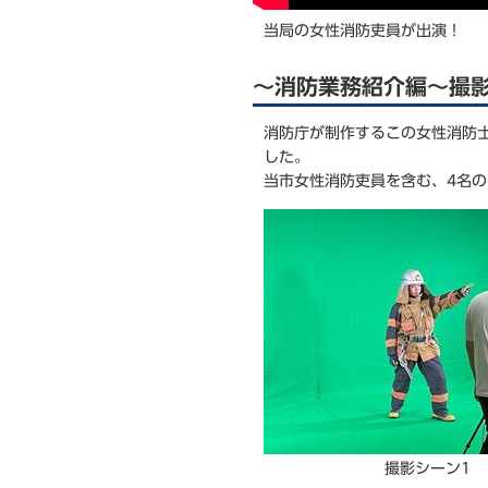
当局の女性消防吏員が出演！
～消防業務紹介編～撮
消防庁が制作するこの女性消防
した。
当市女性消防吏員を含む、4名
撮影シーン1