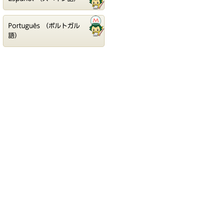
Português （ポルトガル
語）