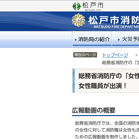
こ
サ
の
イ
ペ
ト
ー
メ
ジ
ニ
の
ュ
先
ー
頭
こ
サイトメニューここまで
トップページ
で
こ
総務省消防庁の「
す
か
ら
本
総務省消防庁の「女
文
女性職員が出演！
こ
こ
か
ら
広報動画の概要
総務省消防庁では、全国の消防
の女性に対して消防職は女性も
ための広報動画を制作しました