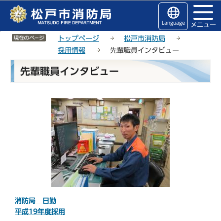
こ
サ
このページの本文へ移動
の
イ
Language
メニュー
ペ
ト
サイトメニューここまで
ー
メ
トップページ
松戸市消防局
ジ
ニ
採用情報
先輩職員インタビュー
の
ュ
本
先輩職員インタビュー
先
ー
文
頭
こ
こ
で
こ
こ
す
か
か
ら
ら
消防局 日勤
平成19年度採用