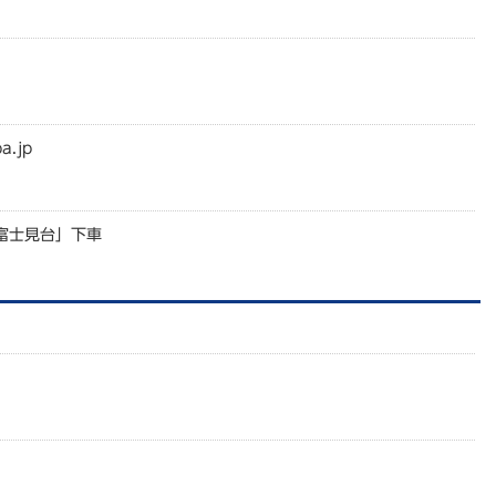
a.jp
富士見台」下車