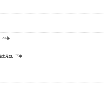
iba.jp
富士見台」下車