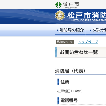
こ
サ
の
イ
ペ
ト
ー
メ
ジ
ニ
の
ュ
先
ー
頭
こ
サイトメニューここまで
トップページ
で
こ
本
す
か
お問い合わせ一覧
文
ら
こ
こ
消防局（代表）
か
ら
住所
松戸新田114の5
電話番号