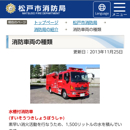
こ
サ
このページの本文へ移動
の
イ
Language
メニュー
ペ
ト
サイトメニューここまで
ー
メ
トップページ
松戸市消防局
ジ
ニ
消防局の紹介
消防車両の種類
の
ュ
本
消防車両の種類
先
ー
文
頭
こ
こ
更新日：2013年11月25日
で
こ
こ
す
か
か
ら
ら
水槽付消防車
(すいそうつきしょうぼうしゃ)
素早い消火活動を行なうため、1,500リットルの水を積んでい