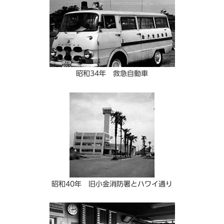
昭和34年 救急自動車
昭和40年 旧小金消防署とハワイ通り