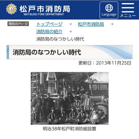
こ
サ
このページの本文へ移動
の
イ
Language
メニュー
ペ
ト
サイトメニューここまで
ー
メ
トップページ
松戸市消防局
ジ
ニ
消防局の紹介
の
ュ
消防局のなつかしい時代
先
ー
本
頭
こ
消防局のなつかしい時代
文
で
こ
こ
更新日：2013年11月25日
す
か
こ
ら
か
ら
明治38年松戸町消防組設置