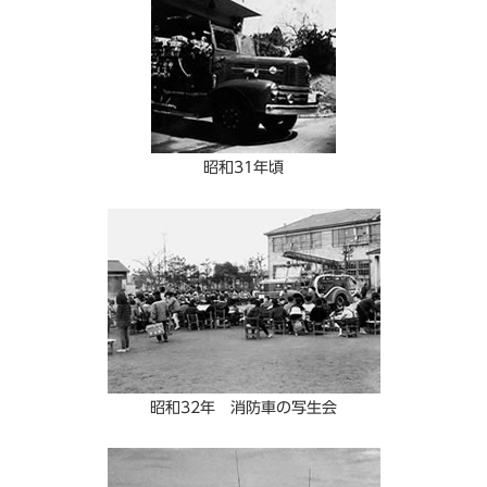
昭和31年頃
昭和32年 消防車の写生会