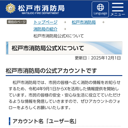
こ
サ
このページの本文へ移動
の
イ
Language
メニュー
ペ
ト
サイトメニューここまで
ー
メ
トップページ
松戸市消防局
ジ
ニ
消防局の紹介
の
ュ
松戸市消防局公式Xについて
先
ー
本
頭
こ
松戸市消防局公式Xについて
文
で
こ
こ
更新日：2025年12月1日
す
か
こ
ら
松戸市消防局の公式アカウントです
か
ら
松戸市消防局では、市民の皆様へ広く消防の情報をお知らせ
するため、令和4年9月1日からXを活用した情報提供を開始し
ています。市民の皆様の安全・安心な生活に役立てていただけ
るような情報を発信していきますので、ぜひアカウントのフォ
ローをよろしくお願いいたします。
アカウント名「ユーザー名」