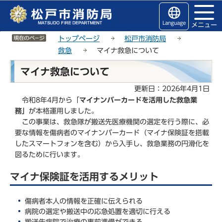
こ
サ
このページの本文へ移動
の
イ
Language
メニュー
ペ
ト
サイトメニューここまで
ー
メ
トップページ
松戸市消防局
ジ
ニ
救急
マイナ救急について
の
ュ
本
マイナ救急について
先
ー
文
頭
こ
こ
更新日：2026年4月1日
で
こ
こ
令和8年4月から「
マイナンバーカードを活用した救急業
す
か
か
務」
が本格運用しました。
ら
ら
この事業は、救急隊が搬送先医療機関の選定を行う際に、必
要な情報を傷病者のマイナンバーカード（マイナ保険証を搭載
したスマートフォンを含む）から入手し、救急業務の円滑化を
図るために行います。
マイナ保険証を活用するメリット
傷病者本人の情報を正確に伝えられる
病院の選定や搬送中の応急処置を適切に行える