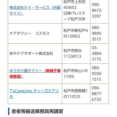
松戸市上矢切
090-
株式会社ケイ・サービス（外部
404の2
9672-
サイト）
日神パレステ
3397
ージ松戸308
080-
松戸市新松戸4
ケアタクシー コスモス
9895-
の139の2
3515
03-
松戸市稔台
あやケアサポート株式会社
3884-
1133の13
3175
080-
ゆうき介護タクシー
（車椅子専
松戸市秋山1の
9200-
用車両）
11の6
1515
090-
T’sCareLimo ティーズケアリ
松戸市西馬橋1
8877-
モ
の11の23
6720
患者等搬送乗務員再講習