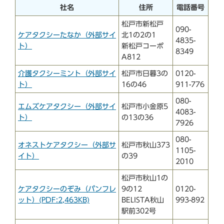
社名
住所
電話番号
松戸市新松戸
090-
ケアタクシーたなか（外部サイ
北1の2の1
4835-
ト）
新松戸コーポ
8349
A812
介護タクシーミント（外部サイ
松戸市日暮3の
0120-
ト）
16の46
911-776
080-
エムズケアタクシー（外部サイ
松戸市小金原5
4083-
ト）
の13の36
7926
080-
オネストケアタクシー（外部サ
松戸市秋山373
1105-
イト）
の39
2010
松戸市秋山1の
ケアタクシーのぞみ（パンフレ
9の12
0120-
ット）(PDF:2,463KB)
BELISTA秋山
993-892
駅前302号