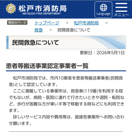
こ
サ
このページの本文へ移動
の
イ
Language
メニュー
ペ
ト
サイトメニューここまで
ー
メ
トップページ
松戸市消防局
ジ
ニ
救急
民間救急について
の
ュ
本
民間救急について
先
ー
文
頭
こ
こ
更新日：2026年5月1日
で
こ
こ
す
か
患者等搬送事業認定事業者一覧
か
ら
ら
松戸市消防局では、市内10業者を患者等搬送事業者(民間救
急)として認定しています。
ここに掲載している事業所は、救急車(119番)を利用する程
でもないが、病院・医院に連れて行きたいときや退院・転院な
ど、歩行が困難な方が車いす等で移動する時などにも利用でき
ます。
詳しいサービス内容や費用等は、直接各事業所へお問い合わ
せ願います。