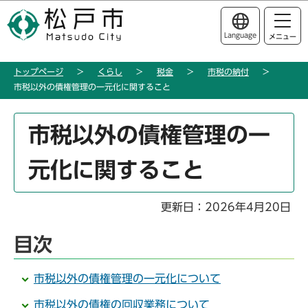
こ
このページの本文へ移動
の
Language
メニュー
ペ
ー
トップページ
くらし
税金
市税の納付
ジ
市税以外の債権管理の一元化に関すること
の
先
本
頭
市税以外の債権管理の一
文
で
こ
す
元化に関すること
こ
か
ら
更新日：2026年4月20日
目次
市税以外の債権管理の一元化について
市税以外の債権の回収業務について