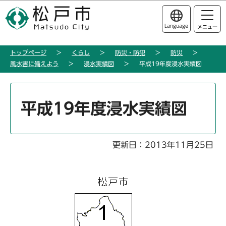
こ
このページの本文へ移動
の
Language
メニュー
ペ
ー
トップページ
くらし
防災・防犯
防災
ジ
風水害に備えよう
浸水実績図
平成19年度浸水実績図
の
先
本
頭
文
平成19年度浸水実績図
で
こ
す
こ
か
更新日：2013年11月25日
ら