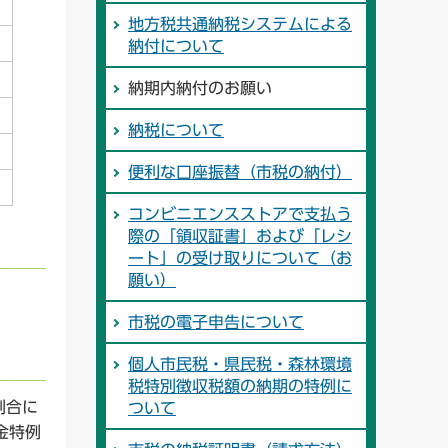
地方税共通納税システムによる
納付について
納期内納付のお願い
納税について
便利な口座振替（市税の納付）
コンビニエンスストアで支払う
際の「領収証書」および「レシ
ート」の受け取りについて（お
願い）
市税の電子申告について
個人市民税・県民税・森林環境
税特別徴収税額の納期の特例に
割合に
ついて
金特例