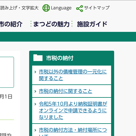
声読み上げ・文字拡大
Language
サイトマップ
市の紹介
まつどの魅力
施設ガイド
市税の納付
市税以外の債権管理の一元化に
関すること
市税の納付に関すること
月1日
令和5年10月より納税証明書が
オンラインで申請できるように
なりました
市税の納付方法・納付場所につ
電話や