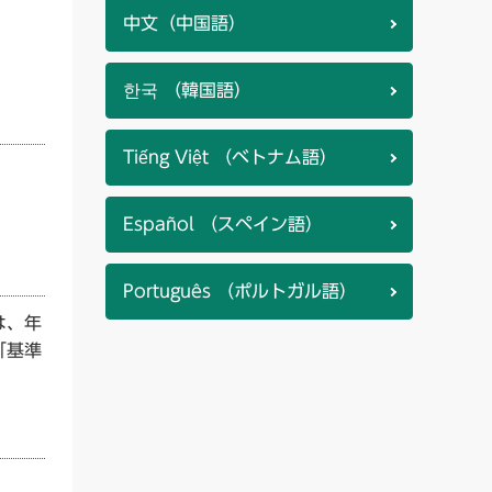
中文（中国語）
한국 （韓国語）
Tiếng Việt （ベトナム語）
Español （スペイン語）
Português （ポルトガル語）
は、年
「基準