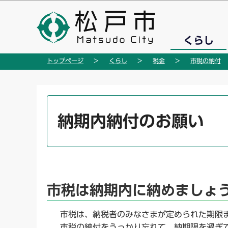
こ
の
ペ
くらし
ー
ジ
トップページ
くらし
税金
市税の納付
の
先
頭
本
で
文
納期内納付のお願い
す
こ
こ
か
ら
市税は納期内に納めましょ
市税は、納税者のみなさまが定められた期限ま
市税の納付をうっかり忘れて、納期限を過ぎて