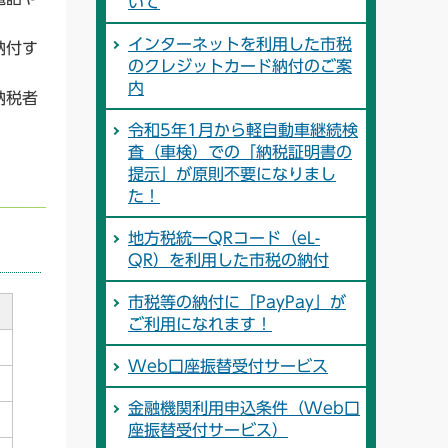
いて
インターネットを利用した市税
納付す
のクレジットカード納付のご案
内
納税者
令和5年1月から軽自動車継続検
査（車検）での「納税証明書の
提示」が原則不要になりまし
た！
地方税統一QRコード（eL-
QR）を利用した市税の納付
市税等の納付に「PayPay」が
ご利用になれます！
Web口座振替受付サービス
金融機関利用申込条件（Web口
座振替受付サービス）