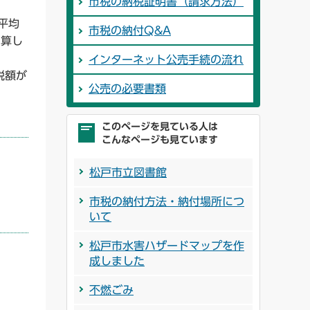
市税の納税証明書（請求方法）
平均
市税の納付Q&A
加算し
インターネット公売手続の流れ
税額が
公売の必要書類
このページを見ている人は
こんなページも見ています
松戸市立図書館
市税の納付方法・納付場所につ
いて
松戸市水害ハザードマップを作
成しました
不燃ごみ