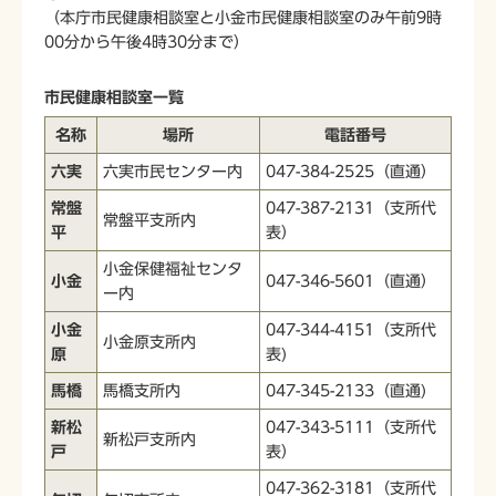
（本庁市民健康相談室と小金市民健康相談室のみ午前9時
00分から午後4時30分まで）
市民健康相談室一覧
名称
場所
電話番号
六実
六実市民センター内
047-384-2525（直通）
常盤
047-387-2131（支所代
常盤平支所内
平
表）
小金保健福祉センタ
小金
047-346-5601（直通）
ー内
小金
047-344-4151（支所代
小金原支所内
原
表)
馬橋
馬橋支所内
047-345-2133（直通)
新松
047-343-5111（支所代
新松戸支所内
戸
表）
047-362-3181（支所代