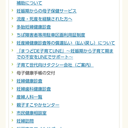
補助について
妊娠期からの母子保健サービス
流産・死産を経験された方へ
多胎妊婦健康診査
ちば障害者等用駐車区画利用証制度
妊産婦健康診査等の償還払い（払い戻し）について
「まつどDE子育てLINE」～妊娠期から子育て期ま
での不安をLINEでサポート～
子育て世代向けタクシー会社（ご案内）
母子健康手帳の交付
妊婦健康診査
妊婦歯科健康診査
産婦人科一覧
親子すこやかセンター
市民健康相談室
妊婦訪問