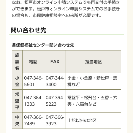
なお、松戸市オンライン申請システムでも再交付の手続き
ができます。松戸市オンライン申請システムでのお手続き
の場合も、市民健康相談室への来所が必要です。
問い合わせ先
各保健福祉センター問い合わせ先
施
設
電話
FAX
担当地区
名
小
047-346-
047-344-
小金・小金原・新松戸・馬
金
5601
3400
橋など
常
047-384-
047-394-
常盤平・松飛台・五香・六
盤
1333
5223
実・六高台など
平
中
047-366-
047-366-
上記以外の地区
央
7489
3923