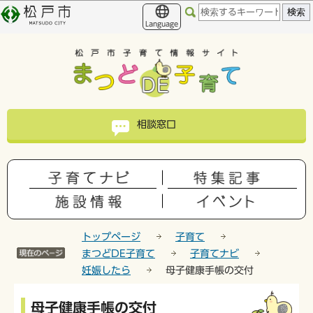
こ
このページの本文へ移動
の
Language
ペ
ー
ジ
の
先
頭
相談窓口
で
す
トップページ
子育て
まつどDE子育て
子育てナビ
妊娠したら
母子健康手帳の交付
本
母子健康手帳の交付