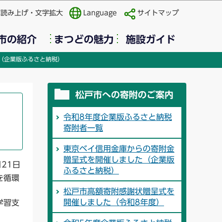
声読み上げ・文字拡大
Language
サイトマップ
市の紹介
まつどの魅力
施設ガイド
（企業版ふるさと納税）
松戸市への寄附のご案内
令和8年度企業版ふるさと納税
寄附者一覧
東京ベイ信用金庫からの寄附金
贈呈式を開催しました（企業版
月21日
ふるさと納税）
を循環
松戸市高額寄附感謝状贈呈式を
開催しました（令和8年度）
学習支