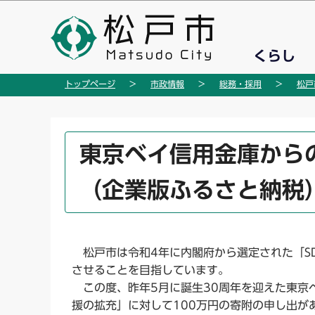
こ
の
ペ
くらし
ー
ジ
トップページ
市政情報
総務・採用
松戸
の
先
頭
本
東京ベイ信用金庫から
で
文
す
こ
（企業版ふるさと納税
こ
か
ら
松戸市は令和4年に内閣府から選定された「SD
させることを目指しています。
この度、昨年5月に誕生30周年を迎えた東京
援の拡充」に対して100万円の寄附の申し出が