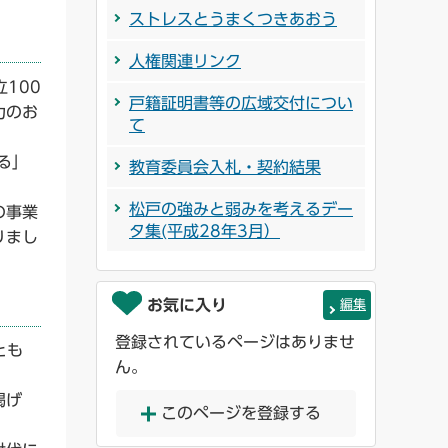
ストレスとうまくつきあおう
人権関連リンク
100
戸籍証明書等の広域交付につい
力のお
て
る」
教育委員会入札・契約結果
松戸の強みと弱みを考えるデー
の事業
タ集(平成28年3月）
りまし
お気に入り
編集
登録されているページはありませ
とも
ん。
掲げ
このページを登録する