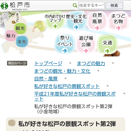
こ
サ
このページの本文へ移動
の
イ
ペ
ト
ー
メ
ジ
ニ
の
ュ
先
ー
頭
こ
サイトメニューここまで
で
こ
トップページ
まつどの魅力
す
か
まつどの観光・魅力・文化
ら
自然・風景
私が好きな松戸の景観スポット
平成21年度私が好きな松戸の景観スポ
ット
私が好きな松戸の景観スポット第2弾
（小金地域）
本
私が好きな松戸の景観スポット第2弾
文