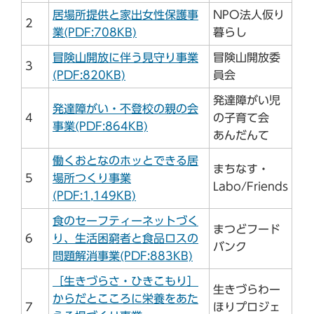
居場所提供と家出女性保護事
NPO法人仮り
2
業(PDF:708KB)
暮らし
冒険山開放に伴う見守り事業
冒険山開放委
3
(PDF:820KB)
員会
発達障がい児
発達障がい・不登校の親の会
4
の子育て会
事業(PDF:864KB)
あんだんて
働くおとなのホッとできる居
まちなす・
5
場所つくり事業
Labo/Friends
(PDF:1,149KB)
食のセーフティーネットづく
まつどフード
6
り、生活困窮者と食品ロスの
バンク
問題解消事業(PDF:883KB)
［生きづらさ・ひきこもり］
生きづらわー
からだとこころに栄養をあた
7
ほりプロジェ