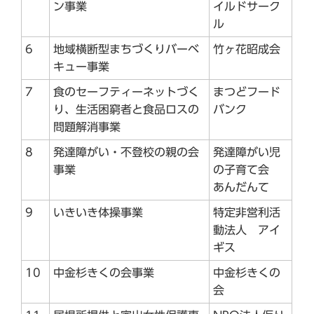
ン事業
イルドサーク
ル
6
地域横断型まちづくりバーベ
竹ヶ花昭成会
キュー事業
7
食のセーフティーネットづく
まつどフード
り、生活困窮者と食品ロスの
バンク
問題解消事業
8
発達障がい・不登校の親の会
発達障がい児
事業
の子育て会
あんだんて
9
いきいき体操事業
特定非営利活
動法人 アイ
ギス
10
中金杉きくの会事業
中金杉きくの
会