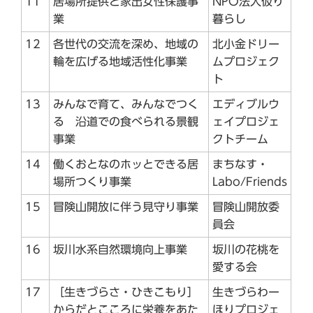
11
居場所提供と家出女性保護事
NPO法人仮り
業
暮らし
12
各世代の交流を深め、地域の
北小金ドリー
輪を広げる地域活性化事業
ムプロジェク
ト
13
みんなで育て、みんなでつく
エディブルウ
る 沿道での食べられる景観
ェイプロジェ
事業
クトチーム
14
働くおとなのホッとできる居
まちなす・
場所つくり事業
Labo/Friends
15
冒険山開放に伴う見守り事業
冒険山開放委
員会
16
坂川水系自然環境向上事業
坂川の花桃を
愛する会
17
［生きづらさ・ひきこもり］
生きづらわー
からだとこころに栄養をあた
ほりプロジェ