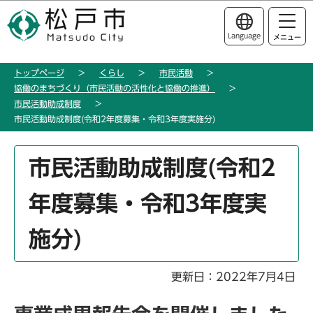
こ
このページの本文へ移動
の
Language
メニュー
ペ
ー
トップページ
くらし
市民活動
ジ
協働のまちづくり（市民活動の活性化と協働の推進）
の
市民活動助成制度
先
市民活動助成制度(令和2年度募集・令和3年度実施分)
頭
で
本
市民活動助成制度(令和2
す
文
こ
年度募集・令和3年度実
こ
か
施分)
ら
更新日：2022年7月4日