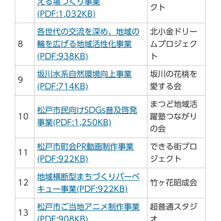
える場づくり事業
クト
(PDF:1,032KB)
各世代の交流を深め、地域の
北小金ドリー
8
輪を広げる地域活性化事業
ムプロジェク
(PDF:938KB)
ト
坂川水系自然環境向上事業
坂川の花桃を
9
(PDF:714KB)
愛する会
まつど地域活
松戸市民向けSDGs普及啓発
10
躍塾つながり
事業(PDF:1,250KB)
の会
松戸市町会PR動画制作事業
できる街プロ
11
(PDF:922KB)
ジェクト
地域横断型まちづくりバーベ
12
竹ヶ花昭成会
キュー事業(PDF:922KB)
松戸市ご当地アニメ制作事業
超普通スタジ
13
(PDF:908KB)
オ