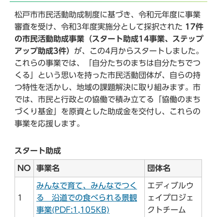
松戸市市民活動助成制度に基づき、令和元年度に事業
審査を受け、令和3年度実施分として採択された
17件
の市民活動助成事業（スタート助成14事業、ステップ
アップ助成3件）
が、この4月からスタートしました。
これらの事業では、「自分たちのまちは自分たちでつ
くる」という思いを持った市民活動団体が、自らの持
つ特性を活かし、地域の課題解決に取り組みます。市
では、市民と行政との協働で積み立てる「協働のまち
づくり基金」を原資とした助成金を交付し、これらの
事業を応援します。
スタート助成
NO
事業名
団体名
みんなで育て、みんなでつく
エディブルウ
1
る 沿道での食べられる景観
ェイプロジェ
事業(PDF:1,105KB)
クトチーム