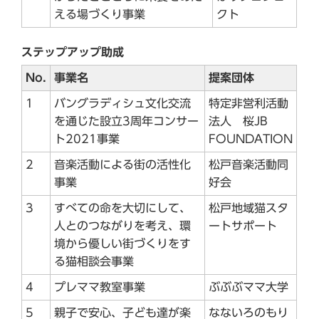
える場づくり事業
クト
ステップアップ助成
No.
事業名
提案団体
1
バングラディシュ文化交流
特定非営利活動
を通じた設立3周年コンサー
法人 桜JB
ト2021事業
FOUNDATION
2
音楽活動による街の活性化
松戸音楽活動同
事業
好会
3
すべての命を大切にして、
松戸地域猫スタ
人とのつながりを考え、環
ートサポート
境から優しい街づくりをす
る猫相談会事業
4
プレママ教室事業
ぶぶぶママ大学
5
親子で安心、子ども達が楽
なないろのもり