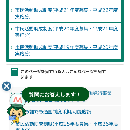
市民活動助成制度(平成21年度募集・平成22年度
実施分)
市民活動助成制度(平成20年度募集・平成21年度
実施分)
市民活動助成制度(平成19年度募集・平成20年度
実施分)
このページを見ている人はこんなページも見て
います
「2023年版 松戸市市民便利帳協働発行事業
質問にお答えします！
者」優先交渉権者を決定しました
こども誰でも通園制度 利用可能施設
市民活動助成制度(平成25年度募集・平成26年度