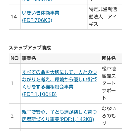
特定非営利活
いきいき体操事業
14
動法人 アイ
(PDF:706KB)
ギス
ステップアップ助成
NO
事業名
団体名
松戸地
すべての命を大切にして、人とのつ
域猫ス
ながりを考え、環境から優しい街づ
1
タート
くりをする猫相談会事業
サポー
(PDF:1,106KB)
ト
なない
親子で安心、子ども達が楽しく育つ
2
ろのも
居場所づくり事業(PDF:1,142KB)
り