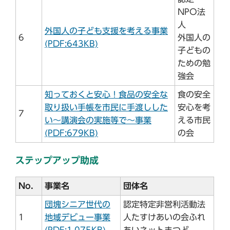
NPO法
人
外国人の子ども支援を考える事業
6
外国人の
(PDF:643KB)
子どもの
ための勉
強会
知っておくと安心！食品の安全な
食の安全
取り扱い手帳を市民に手渡しした
安心を考
7
い～講演会の実施等で～事業
える市民
(PDF:679KB)
の会
ステップアップ助成
No．
事業名
団体名
団塊シニア世代の
認定特定非営利活動法
1
地域デビュー事業
人たすけあいの会ふれ