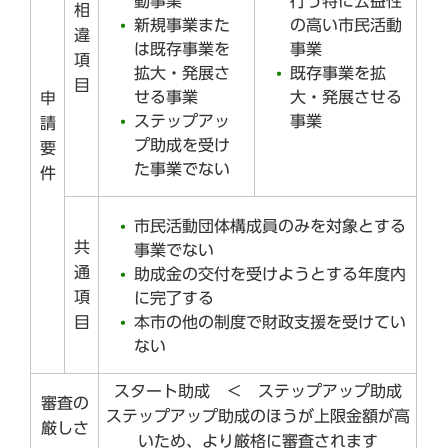
動事業
行う特に公益性
相
新規事業また
の高い市民活動
違
は既存事業を
事業
項
拡大・発展さ
既存事業を拡
目
せる事業
大・発展させる
申
ステップアッ
事業
請
プ助成を受け
要
た事業でない
件
市民活動団体構成員のみを対象とする
共
事業でない
通
助成金の交付を受けようとする年度内
項
に完了する
本市の他の制度で財政支援を受けてい
目
ない
スタート助成 ＜ ステップアップ助成
審査の
ステップアップ助成のほうが上限金額が高
厳しさ
いため、より厳格に審査されます