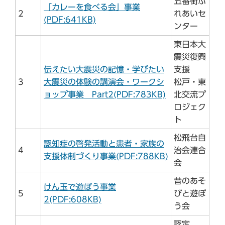
五番街ふ
「カレーを食べる会」事業
2
れあいセ
(PDF:641KB)
ンター
東日本大
震災復興
伝えたい大震災の記憶・学びたい
支援
3
大震災の体験の講演会・ワークシ
松戸・東
ョップ事業 Part2(PDF:783KB)
北交流プ
ロジェク
ト
松飛台自
認知症の啓発活動と患者・家族の
4
治会連合
支援体制づくり事業(PDF:788KB)
会
昔のあそ
けん玉で遊ぼう事業
5
びと遊ぼ
2(PDF:608KB)
う会
認定