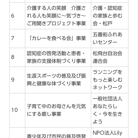
介護する人の笑顔 介護さ
介護・認知症
6
れる人も笑顔に～気づき～
の家族と歩む
ご用聞きプロジェクト事業
会・松戸
五番街ふれあ
7
「カレーを食べる会」事業
いセンター
認知症の啓発活動と患者・
松飛台自治会
8
家族の支援体制づくり事業
連合会
ランニングを
生涯スポーツの普及及び振
9
もっと楽しむ
興と健康な体づくり事業
ネットワーク
一般社団法人
子育て中のお母さんを元気
あなたらし
10
にする癒し事業
く・今を生き
よう
NPO法人Lily
青少年及び市民の普及啓発