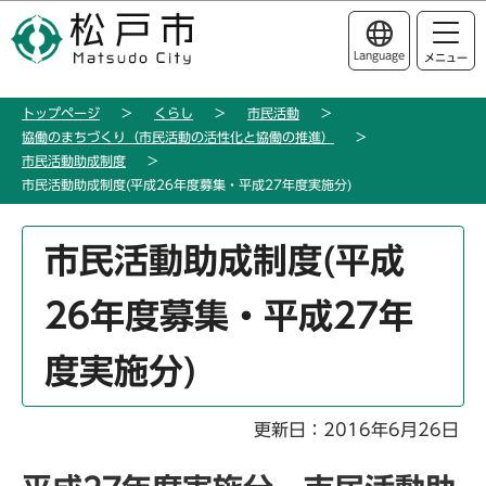
こ
このページの本文へ移動
の
Language
メニュー
ペ
ー
トップページ
くらし
市民活動
ジ
協働のまちづくり（市民活動の活性化と協働の推進）
の
市民活動助成制度
先
市民活動助成制度(平成26年度募集・平成27年度実施分)
頭
で
本
市民活動助成制度(平成
す
文
こ
26年度募集・平成27年
こ
か
度実施分)
ら
更新日：2016年6月26日