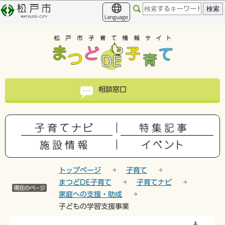
こ
このページの本文へ移動
の
Language
ペ
ー
ジ
の
先
頭
相談窓口
で
す
トップページ
子育て
まつどDE子育て
子育てナビ
家庭への支援・助成
子どもの学習支援事業