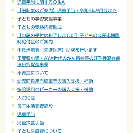
児童手当に関するQ＆A
【旧制度のご案内】児童手当・令和6年9月分まで
子どもの学習支援事業
子どもの受験応援助成
【申請の受付は終了しました】子どもの成長応援臨
時給付金のご案内
不妊治療費（先進医療）助成を行います
千葉県小児・AYA世代のがん患者等の妊孕性温存療
法研究促進事業
不育症について
幼児同乗用自転車等の購入支援・補助
多胎児用ベビーカーの購入支援・補助
入院助産
母子生活支援施設
児童手当
児童扶養手当
子ども医療費について