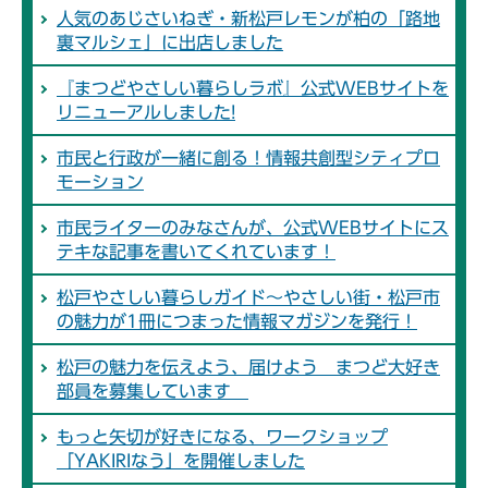
人気のあじさいねぎ・新松戸レモンが柏の「路地
裏マルシェ」に出店しました
『まつどやさしい暮らしラボ』公式WEBサイトを
リニューアルしました!
市民と行政が一緒に創る！情報共創型シティプロ
モーション
市民ライターのみなさんが、公式WEBサイトにス
テキな記事を書いてくれています！
松戸やさしい暮らしガイド～やさしい街・松戸市
の魅力が1冊につまった情報マガジンを発行！
松戸の魅力を伝えよう、届けよう まつど大好き
部員を募集しています
もっと矢切が好きになる、ワークショップ
「YAKIRIなう」を開催しました