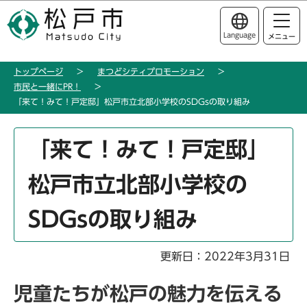
こ
このページの本文へ移動
の
Language
メニュー
ペ
ー
トップページ
まつどシティプロモーション
ジ
市民と一緒にPR！
の
「来て！みて！戸定邸」松戸市立北部小学校のSDGsの取り組み
先
頭
本
「来て！みて！戸定邸」
で
文
す
こ
松戸市立北部小学校の
こ
か
SDGsの取り組み
ら
更新日：2022年3月31日
児童たちが松戸の魅力を伝える