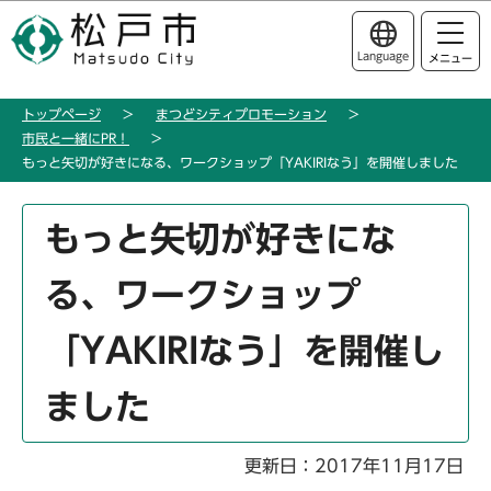
こ
このページの本文へ移動
の
Language
メニュー
ペ
ー
トップページ
まつどシティプロモーション
ジ
市民と一緒にPR！
の
もっと矢切が好きになる、ワークショップ「YAKIRIなう」を開催しました
先
頭
本
もっと矢切が好きにな
で
文
す
こ
る、ワークショップ
こ
か
「YAKIRIなう」を開催し
ら
ました
更新日：2017年11月17日