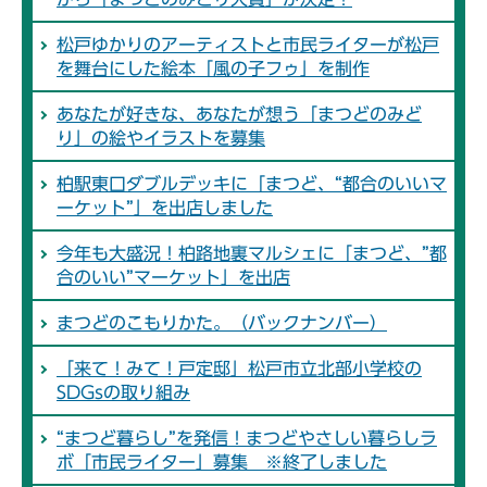
松戸ゆかりのアーティストと市民ライターが松戸
を舞台にした絵本「風の子フゥ」を制作
あなたが好きな、あなたが想う「まつどのみど
り」の絵やイラストを募集
柏駅東口ダブルデッキに「まつど、“都合のいいマ
ーケット”」を出店しました
今年も大盛況！柏路地裏マルシェに「まつど、”都
合のいい”マーケット」を出店
まつどのこもりかた。（バックナンバー）
「来て！みて！戸定邸」松戸市立北部小学校の
SDGsの取り組み
“まつど暮らし”を発信！まつどやさしい暮らしラ
ボ「市民ライター」募集 ※終了しました