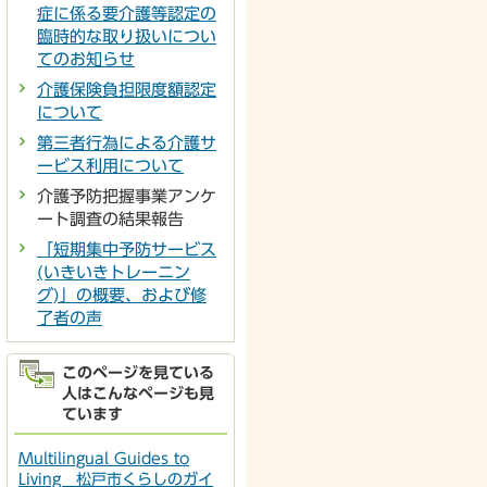
症に係る要介護等認定の
臨時的な取り扱いについ
てのお知らせ
介護保険負担限度額認定
について
第三者行為による介護サ
ービス利用について
介護予防把握事業アンケ
ート調査の結果報告
「短期集中予防サービス
(いきいきトレーニン
グ)」の概要、および修
了者の声
このページを見ている
人はこんなページも見
ています
Multilingual Guides to
Living 松戸市くらしのガイ