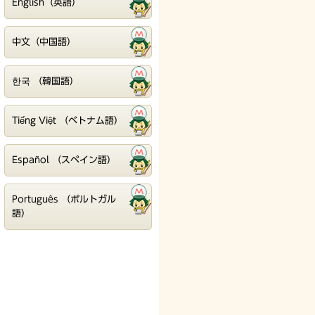
English（英語）
中文（中国語）
한국 （韓国語）
Tiếng Việt （ベトナム語）
Español （スペイン語）
Português （ポルトガル
語）