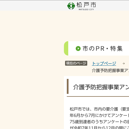
こ
の
ペ
ー
ジ
の
先
頭
で
す
トップページ
介護予防把握事業ア
本
介護予防把握事業ア
文
こ
こ
か
松戸市では、市内の要介護（要
ら
年6月から7月にかけてアンケー
75歳到達者のうちアンケート
が令和7年11月から12月の間