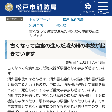
こ
サ
このページの本文へ移動
の
イ
Language
メニュー
ペ
ト
サイトメニューここまで
ー
メ
トップページ
松戸市消防局
ジ
ニ
火災予防
消火器
の
ュ
古くなって腐食の進んだ消火器の事故が起き
ています
先
ー
頭
こ
本
古くなって腐食の進んだ消火器の事故が起
で
こ
文
す
か
きています
こ
ら
こ
更新日：2021年7月19日
か
古くなって腐食の進んだ消火器が原因となる事故が起きていま
ら
す。
消火器事故のほとんどは、消火器を操作した際に消火器が破裂
し負傷するというもので、中には、消火器が破裂して重傷を負
ったり、死亡したりするなど重大な事故も起きています。
耐用年数を経過して、古くなり腐食の進んだ消火器は、十分に
機能しなかったり、思わぬ事故の原因になったりします。その
まま放置しておくと事故につながるおそれがありますので、放