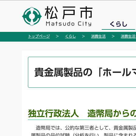
こ
の
ペ
くらし
ー
ジ
トップページ
くらし
消費生活
消費生活
の
先
頭
本
で
文
貴金属製品の「ホール
す
こ
こ
か
ら
独立行政法人 造幣局から
造幣局では、公的な第三者として、貴金属製品
属製品の品位試験（分析を行い、製品に含まれ