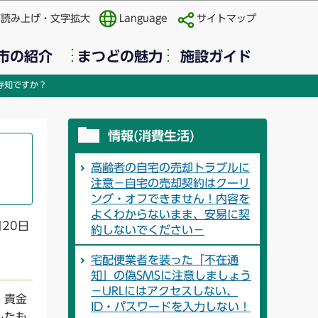
声読み上げ・文字拡大
Language
サイトマップ
市の紹介
まつどの魅力
施設ガイド
存知ですか？
情報(消費生活)
高齢者の自宅の売却トラブルに
注意－自宅の売却契約はクーリ
ング・オフできません！内容を
よくわからないまま、安易に契
月20日
約しないでください－
宅配便業者を装った「不在通
知」の偽SMSに注意しましょう
－URLにはアクセスしない、
、貴金
ID・パスワードを入力しない！
したも