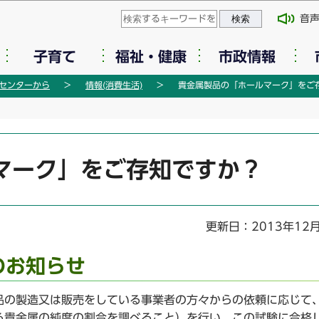
このページの本文へ移動
音
子育て
福祉・健康
市政情報
センターから
情報(消費生活)
貴金属製品の「ホールマーク」をご
マーク」をご存知ですか？
更新日：2013年12
のお知らせ
の製造又は販売をしている事業者の方々からの依頼に応じて
る貴金属の純度の割合を調べること）を行い、この試験に合格