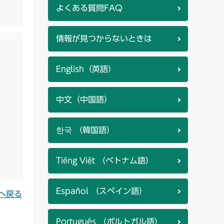
よくある質問FAQ
情報が見つからないときは
English（英語）
中文（中国語）
한국 （韓国語）
Tiếng Việt （ベトナム語）
Español （スペイン語）
へ戻る
Português （ポルトガル語）