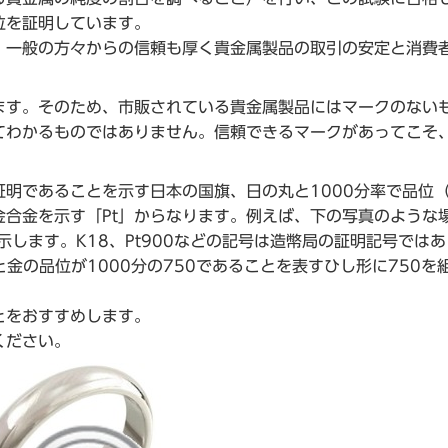
位を証明しています。
一般の方々からの信頼も厚く貴金属製品の取引の安定と消費
す。そのため、市販されている貴金属製品にはマークのない
てわかるものではありません。信頼できるマークがあってこそ
明であることを示す日本の国旗、日の丸と1000分率で品位
合金を示す「Pt」からなります。例えば、下の写真のような
します。K18、Pt900などの記号は造幣局の証明記号では
金の品位が1000分の750であることを表すひし形に750を
とをおすすめします。
ください。