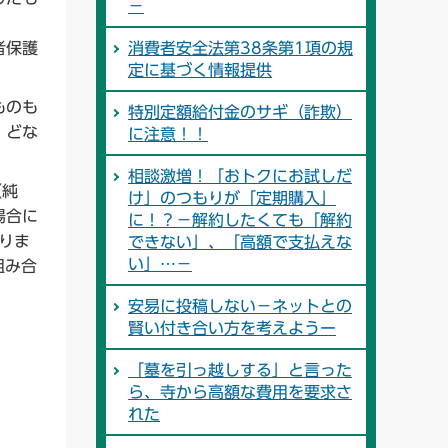
－
者保護
消費者安全法第38条第1項の規
定に基づく情報提供
ものも
特別定額給付金のサギ（詐欺）
、どな
に注意！！
相談激増！「おトクにお試しだ
（純
け」のつもりが「定期購入」
場合に
に！？－解約したくても「解約
ありま
できない」、「高額で支払えな
い」…－
組み合
安易に投稿しない－ネットとの
賢い付き合い方を考えようー
「墓を引っ越しする」と言った
ら、寺から高額な費用を要求さ
れた