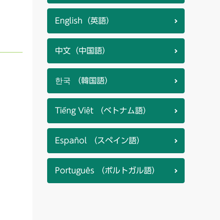
English（英語）
中文（中国語）
한국 （韓国語）
Tiếng Việt （ベトナム語）
Español （スペイン語）
Português （ポルトガル語）