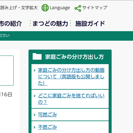
声読み上げ・文字拡大
Language
サイトマップ
市の紹介
まつどの魅力
施設ガイド
ださい
家庭ごみの分け方出し方
家庭ごみの分け方出し方の動画
について（英語版も公開しまし
た）
月16日
どこに家庭ごみを捨てればいい
の？
可燃ごみ
不燃ごみ