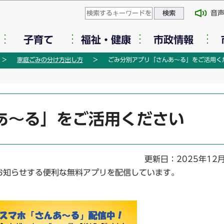
このページの本文へ移動
音
子育て
福祉・健康
市政情報
家庭ごみの分け方出し方
ごみ分別アプリ「さんあ～る」をご活用く
あ～る」をご活用ください
更新日：2025年12
お知らせする便利な無料アプリを配信しています。