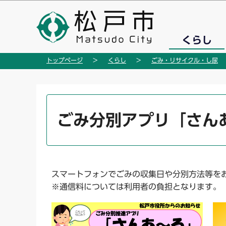
こ
の
ペ
くらし
ー
ジ
トップページ
くらし
ごみ・リサイクル・し尿
の
先
頭
本
で
文
ごみ分別アプリ「さん
す
こ
こ
か
ら
スマートフォンでごみの収集日や分別方法等を
※通信料については利用者の負担となります。