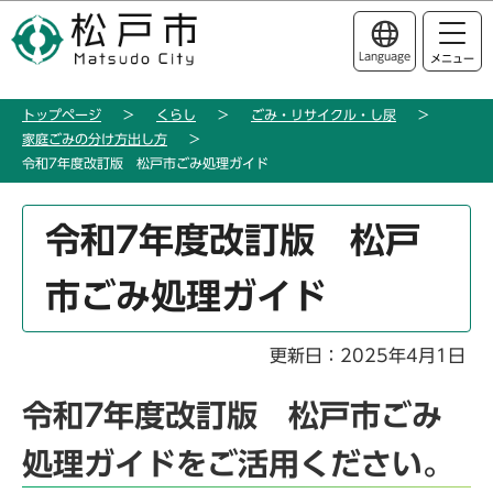
こ
このページの本文へ移動
の
Language
メニュー
ペ
ー
トップページ
くらし
ごみ・リサイクル・し尿
ジ
家庭ごみの分け方出し方
の
令和7年度改訂版 松戸市ごみ処理ガイド
先
頭
本
令和7年度改訂版 松戸
で
文
す
こ
市ごみ処理ガイド
こ
か
ら
更新日：2025年4月1日
令和7年度改訂版 松戸市ごみ
処理ガイドをご活用ください。