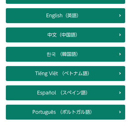
English（英語）
中文（中国語）
한국 （韓国語）
Tiếng Việt （ベトナム語）
Español （スペイン語）
Português （ポルトガル語）