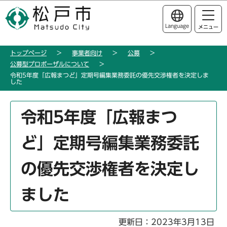
こ
このページの本文へ移動
の
Language
メニュー
ペ
ー
トップページ
事業者向け
公募
ジ
公募型プロポーザルについて
の
令和5年度「広報まつど」定期号編集業務委託の優先交渉権者を決定しま
先
した
頭
本
で
令和5年度「広報まつ
文
す
こ
ど」定期号編集業務委託
こ
か
の優先交渉権者を決定し
ら
ました
更新日：2023年3月13日