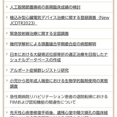
人工股関節置換術の長期臨床成績の検討
植込み型心臓電気デバイス治療に関する登録調査（New
JCDTR2023）
緊急放射線治療に関する全国調査
幾何学解析による頭蓋縫合早期癒合症の病態解明
日本における大腿骨近位部骨折の適正治療を目指したナ
ショナルデータベースの作成
アルポート症候群レジストリ研究
小児から若年成人喘息における生物学的製剤使用の実態
調査
急性期病院リハビリテーション患者の退院転帰における
FIMおよび認知機能の関連性について
先天性心疾患修復手術後、遺残心室中隔欠損孔の臨床経