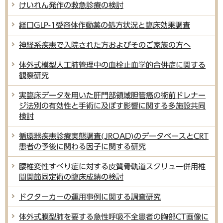
けいれん発作の救急診療の検討
経口GLP-1受容体作動薬の処方状況と臨床効果調査
神経系疾患で入院された方およびそのご家族の方へ
体外式模型人工肺管理中の血栓止血学的合併症に関する
観察研究
実臨床データを用いた肝門部領域胆管癌の術前ドレナー
ジ法別の有効性と手術に及ぼす影響に関する多施設共同
検討
循環器疾患診療実態調査(JROAD)のデータベースとCRT
患者の予後に関わる因子に関する研究
腰椎変性すべり症に対する皮質骨軌道スクリュー併用椎
間関節固定術の臨床成績の検討
ドクターカーの運用事例に関する調査研究
体外式膜型肺を要する急性呼吸不全患者の胸部CT画像に