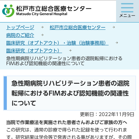
こ
このページの本文へ移動
の
メニュー
ペ
ー
トップページ
松戸市立総合医療センター
ジ
病院のご紹介
の
臨床研究（オプトアウト）・治験（治験事務局）
先
臨床研究（オプトアウト）
頭
急性期病院リハビリテーション患者の退院転帰における
で
FIMおよび認知機能の関連性について
す
本
急性期病院リハビリテーション患者の退院
文
転帰におけるFIMおよび認知機能の関連性
こ
こ
について
か
更新日：2022年11月9日
ら
当院で作業療法を実施された患者さんおよびご家族の方へ
この研究は、通常の診療で得られた記録を使って行われま
す。研究結果は学会等で発表される事がありますが、その際