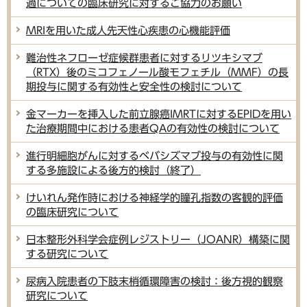
過についての臨床研究に対するご協力のお願い
MRIを用いた成人先天性心疾患の心機能評価
難治性ネフローゼ症候群患者に対するリツキシマブ
（RTX）後のミコフェノール酸モフェチル（MMF）の長
期投与に関する有効性と安全性の検討について
金マーカーを挿入した前立腺癌IMRTに対するEPIDを用い
た治療期間中における患者QAの有効性の検討について
進行明細胞がんに対するベバシズマブ投与の有効性に関
する多施設による後方的検討（終了）
けいれん発作時における神経学的瞳孔指数の客観的評価
の臨床研究について
日本整形外科学会症例レジストリー（JOANR）構築に関
する研究について
尿病入院患者の下肢末梢循環障害の検討：後方視的観察
研究について