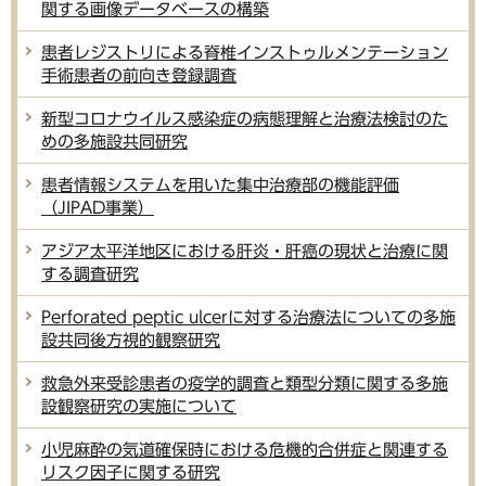
関する画像データベースの構築
患者レジストリによる脊椎インストゥルメンテーション
手術患者の前向き登録調査
新型コロナウイルス感染症の病態理解と治療法検討のた
めの多施設共同研究
患者情報システムを用いた集中治療部の機能評価
（JIPAD事業）
アジア太平洋地区における肝炎・肝癌の現状と治療に関
する調査研究
Perforated peptic ulcerに対する治療法についての多施
設共同後方視的観察研究
救急外来受診患者の疫学的調査と類型分類に関する多施
設観察研究の実施について
小児麻酔の気道確保時における危機的合併症と関連する
リスク因子に関する研究