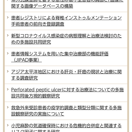
関する画像データベースの構築
患者レジストリによる脊椎インストゥルメンテーション
手術患者の前向き登録調査
新型コロナウイルス感染症の病態理解と治療法検討のた
めの多施設共同研究
患者情報システムを用いた集中治療部の機能評価
（JIPAD事業）
アジア太平洋地区における肝炎・肝癌の現状と治療に関
する調査研究
Perforated peptic ulcerに対する治療法についての多施
設共同後方視的観察研究
救急外来受診患者の疫学的調査と類型分類に関する多施
設観察研究の実施について
小児麻酔の気道確保時における危機的合併症と関連する
リスク因子に関する研究