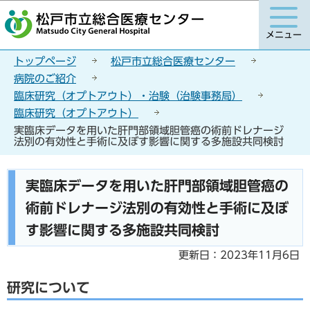
こ
このページの本文へ移動
の
メニュー
ペ
ー
トップページ
松戸市立総合医療センター
ジ
病院のご紹介
の
臨床研究（オプトアウト）・治験（治験事務局）
先
臨床研究（オプトアウト）
頭
実臨床データを用いた肝門部領域胆管癌の術前ドレナージ
で
法別の有効性と手術に及ぼす影響に関する多施設共同検討
す
本
実臨床データを用いた肝門部領域胆管癌の
文
術前ドレナージ法別の有効性と手術に及ぼ
こ
こ
す影響に関する多施設共同検討
か
更新日：2023年11月6日
ら
研究について