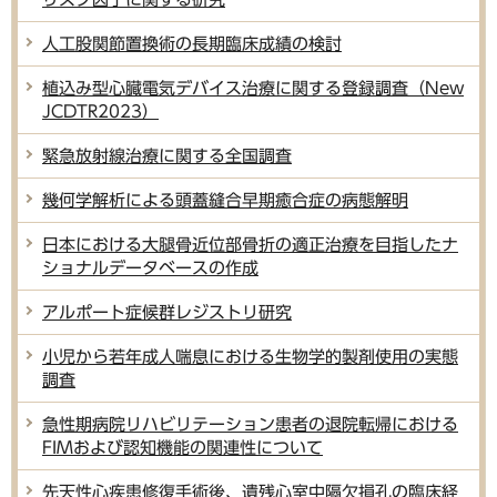
人工股関節置換術の長期臨床成績の検討
植込み型心臓電気デバイス治療に関する登録調査（New
JCDTR2023）
緊急放射線治療に関する全国調査
幾何学解析による頭蓋縫合早期癒合症の病態解明
日本における大腿骨近位部骨折の適正治療を目指したナ
ショナルデータベースの作成
アルポート症候群レジストリ研究
小児から若年成人喘息における生物学的製剤使用の実態
調査
急性期病院リハビリテーション患者の退院転帰における
FIMおよび認知機能の関連性について
先天性心疾患修復手術後、遺残心室中隔欠損孔の臨床経