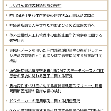
けいれん発作の救急診療の検討
経口GLP-1受容体作動薬の処方状況と臨床効果調査
神経系疾患で入院された方およびそのご家族の方へ
体外式模型人工肺管理中の血栓止血学的合併症に関する
観察研究
実臨床データを用いた肝門部領域胆管癌の術前ドレナー
ジ法別の有効性と手術に及ぼす影響に関する多施設共同
検討
循環器疾患診療実態調査(JROAD)のデータベースとCRT
患者の予後に関わる因子に関する研究
腰椎変性すべり症に対する皮質骨軌道スクリュー併用椎
間関節固定術の臨床成績の検討
ドクターカーの運用事例に関する調査研究
体外式膜型肺を要する急性呼吸不全患者の胸部CT画像に