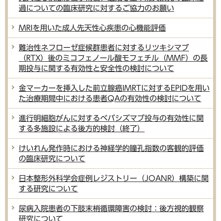
過についての臨床研究に対するご協力のお願い
MRIを用いた成人先天性心疾患の心機能評価
難治性ネフローゼ症候群患者に対するリツキシマブ
（RTX）後のミコフェノール酸モフェチル（MMF）の長
期投与に関する有効性と安全性の検討について
金マーカーを挿入した前立腺癌IMRTに対するEPIDを用い
た治療期間中における患者QAの有効性の検討について
進行明細胞がんに対するベバシズマブ投与の有効性に関
する多施設による後方的検討（終了）
けいれん発作時における神経学的瞳孔指数の客観的評価
の臨床研究について
日本整形外科学会症例レジストリー（JOANR）構築に関
する研究について
尿病入院患者の下肢末梢循環障害の検討：後方視的観察
研究について