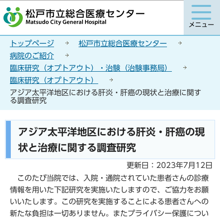
こ
このページの本文へ移動
の
メニュー
ペ
ー
トップページ
松戸市立総合医療センター
ジ
病院のご紹介
の
臨床研究（オプトアウト）・治験（治験事務局）
先
臨床研究（オプトアウト）
頭
アジア太平洋地区における肝炎・肝癌の現状と治療に関す
で
る調査研究
す
本
アジア太平洋地区における肝炎・肝癌の現
文
状と治療に関する調査研究
こ
こ
更新日：2023年7月12日
か
このたび当院では、入院・通院されていた患者さんの診療
ら
情報を用いた下記研究を実施いたしますので、ご協力をお願
いいたします。この研究を実施することによる患者さんへの
新たな負担は一切ありません。またプライバシー保護につい