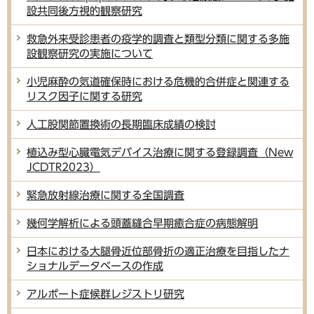
設共同後方視的観察研究
救急外来受診患者の疫学的調査と類型分類に関する多施
設観察研究の実施について
小児麻酔の気道確保時における危機的合併症と関連する
リスク因子に関する研究
人工股関節置換術の長期臨床成績の検討
植込み型心臓電気デバイス治療に関する登録調査（New
JCDTR2023）
緊急放射線治療に関する全国調査
幾何学解析による頭蓋縫合早期癒合症の病態解明
日本における大腿骨近位部骨折の適正治療を目指したナ
ショナルデータベースの作成
アルポート症候群レジストリ研究