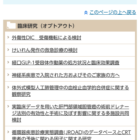
このページの上へ戻る
臨床研究（オプトアウト）
外傷性DIC 受傷機転による検討
けいれん発作の救急診療の検討
経口GLP-1受容体作動薬の処方状況と臨床効果調査
神経系疾患で入院された方およびそのご家族の方へ
体外式模型人工肺管理中の血栓止血学的合併症に関する
観察研究
実臨床データを用いた肝門部領域胆管癌の術前ドレナー
ジ法別の有効性と手術に及ぼす影響に関する多施設共同
検討
循環器疾患診療実態調査(JROAD)のデータベースとCRT
患者の予後に関わる因子に関する研究