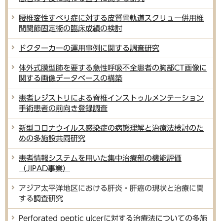
腰椎変性すべり症に対する皮質骨軌道スクリュー併用椎
間関節固定術の臨床成績の検討
ドクターカーの運用事例に関する調査研究
体外式膜型肺を要する急性呼吸不全患者の胸部CT画像に
関する画像データベースの構築
患者レジストリによる脊椎インストゥルメンテーション
手術患者の前向き登録調査
新型コロナウイルス感染症の病態理解と治療法検討のた
めの多施設共同研究
患者情報システムを用いた集中治療部の機能評価
（JIPAD事業）
アジア太平洋地区における肝炎・肝癌の現状と治療に関
する調査研究
Perforated peptic ulcerに対する治療法についての多施