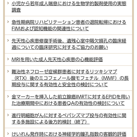
小児から若年成人喘息における生物学的製剤使用の実態
調査
急性期病院リハビリテーション患者の退院転帰における
FIMおよび認知機能の関連性について
先天性心疾患修復手術後、遺残心室中隔欠損孔の臨床経
過についての臨床研究に対するご協力のお願い
MRIを用いた成人先天性心疾患の心機能評価
難治性ネフローゼ症候群患者に対するリツキシマブ
（RTX）後のミコフェノール酸モフェチル（MMF）の長
期投与に関する有効性と安全性の検討について
金マーカーを挿入した前立腺癌IMRTに対するEPIDを用い
た治療期間中における患者QAの有効性の検討について
進行明細胞がんに対するベバシズマブ投与の有効性に関
する多施設による後方的検討（終了）
けいれん発作時における神経学的瞳孔指数の客観的評価