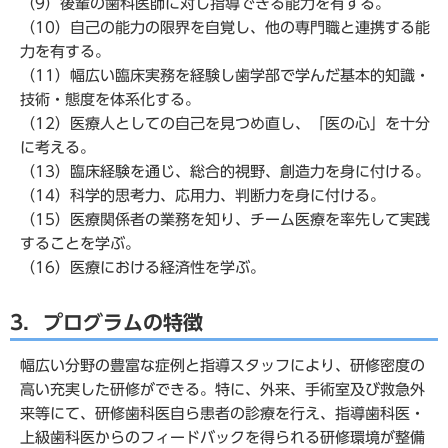
（9）後輩の歯科医師に対し指導できる能力を有する。
（10）自己の能力の限界を自覚し、他の専門職と連携する能
力を有する。
（11）幅広い臨床実務を経験し歯学部で学んだ基本的知識・
技術・態度を体系化する。
（12）医療人としての自己を見つめ直し、「医の心」を十分
に考える。
（13）臨床経験を通じ、総合的視野、創造力を身に付ける。
（14）科学的思考力、応用力、判断力を身に付ける。
（15）医療関係者の業務を知り、チーム医療を率先して実践
することを学ぶ。
（16）医療における経済性を学ぶ。
3．プログラムの特徴
幅広い分野の豊富な症例と指導スタッフにより、研修密度の
高い充実した研修ができる。特に、外来、手術室及び救急外
来等にて、研修歯科医自ら患者の診療を行え、指導歯科医・
上級歯科医からのフィードバックを得られる研修環境が整備