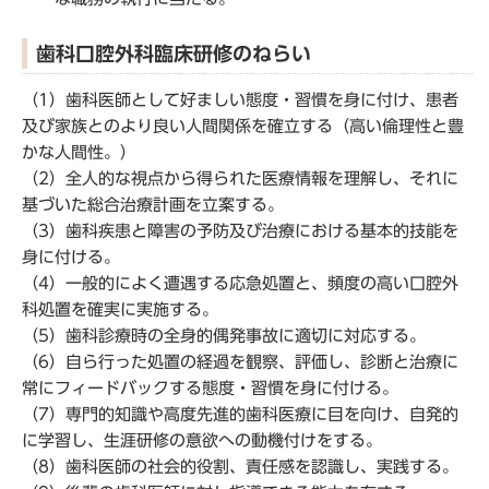
歯科口腔外科臨床研修のねらい
（1）歯科医師として好ましい態度・習慣を身に付け、患者
及び家族とのより良い人間関係を確立する（高い倫理性と豊
かな人間性。）
（2）全人的な視点から得られた医療情報を理解し、それに
基づいた総合治療計画を立案する。
（3）歯科疾患と障害の予防及び治療における基本的技能を
身に付ける。
（4）一般的によく遭遇する応急処置と、頻度の高い口腔外
科処置を確実に実施する。
（5）歯科診療時の全身的偶発事故に適切に対応する。
（6）自ら行った処置の経過を観察、評価し、診断と治療に
常にフィードバックする態度・習慣を身に付ける。
（7）専門的知識や高度先進的歯科医療に目を向け、自発的
に学習し、生涯研修の意欲への動機付けをする。
（8）歯科医師の社会的役割、責任感を認識し、実践する。