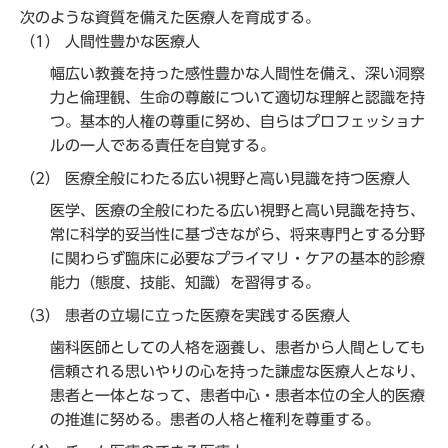
次のような資質を備えた医療人を育成する。
（1） 人間性豊かな医療人
幅広い教養を持った感性豊かな人間性を備え、深い洞察
力と倫理観、生命の尊厳について適切な理解と認識を持
つ。基本的人権の尊重に努め、自らはプロフェッショナ
ルの一人である責任を自覚する。
（2） 医療全般にわたる広い視野と高い見識を持つ医療人
医学、医療の全般にわたる広い視野と高い見識を持ち、
常に科学的妥当性に基づきながら、将来専門とする分野
に関わらず臨床に必要なプライマリ・ケアの基本的診療
能力（態度、技能、知識）を習得する。
（3） 患者の立場に立った医療を実践する医療人
歯科医師としての人格を涵養し、患者から人間としても
信頼される思いやりの心を持った謙虚な医療人となり、
患者と一体となって、患者中心・患者本位の全人的医療
の推進に努める。患者の人格と権利を尊重する。