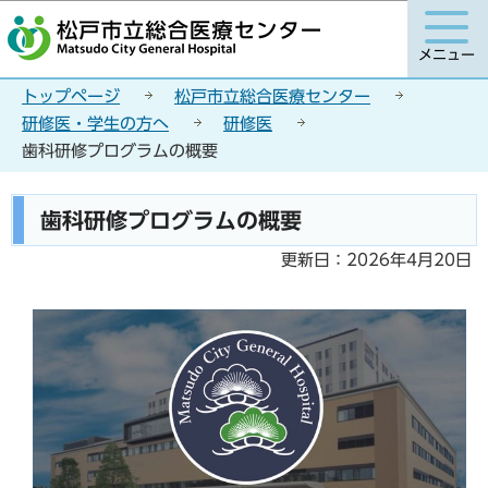
こ
このページの本文へ移動
の
メニュー
ペ
ー
トップページ
松戸市立総合医療センター
ジ
研修医・学生の方へ
研修医
の
歯科研修プログラムの概要
先
頭
本
歯科研修プログラムの概要
で
文
す
こ
更新日：2026年4月20日
こ
か
ら