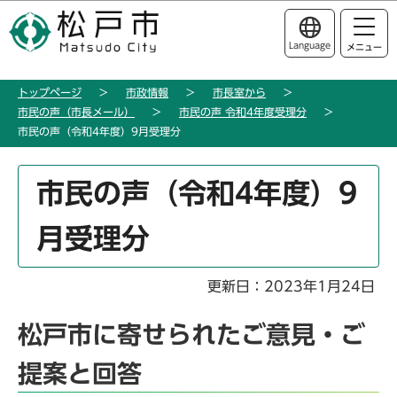
こ
このページの本文へ移動
の
Language
メニュー
ペ
ー
トップページ
市政情報
市長室から
ジ
市民の声（市長メール）
市民の声 令和4年度受理分
の
市民の声（令和4年度）9月受理分
先
頭
本
市民の声（令和4年度）9
で
文
す
こ
月受理分
こ
か
ら
更新日：2023年1月24日
松戸市に寄せられたご意見・ご
提案と回答