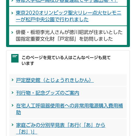
専修大学松戸高校が春夏連続で甲子園出場へ！
東京2020オリンピック聖火リレー点火セレモニ
ーが松戸中央公園で行われました
俳優・板垣李光人さんが徳川昭武が住まいとした
国指定重要文化財「戸定邸」を訪問しました
このページを見ている人はこんなページも見て
います
戸定歴史館（とじょうれきしかん）
刊行物・記念グッズのご案内
在宅人工呼吸器使用者への非常用電源購入費用補
助
家庭ごみの分別早見表「あ行(「あ」から
「お」)」