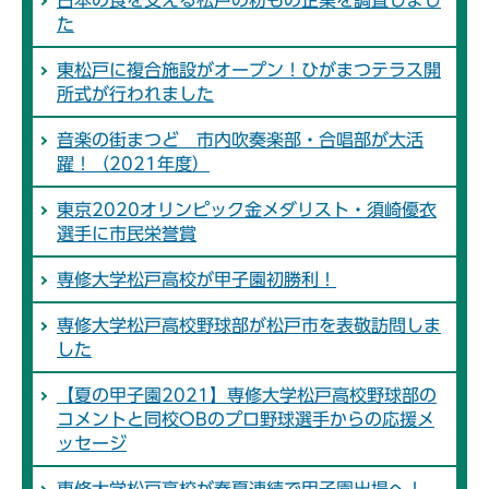
日本の食を支える松戸の粉もの企業を調査しまし
た
東松戸に複合施設がオープン！ひがまつテラス開
所式が行われました
音楽の街まつど 市内吹奏楽部・合唱部が大活
躍！（2021年度）
東京2020オリンピック金メダリスト・須崎優衣
選手に市民栄誉賞
専修大学松戸高校が甲子園初勝利！
専修大学松戸高校野球部が松戸市を表敬訪問しま
した
【夏の甲子園2021】専修大学松戸高校野球部の
コメントと同校OBのプロ野球選手からの応援メ
ッセージ