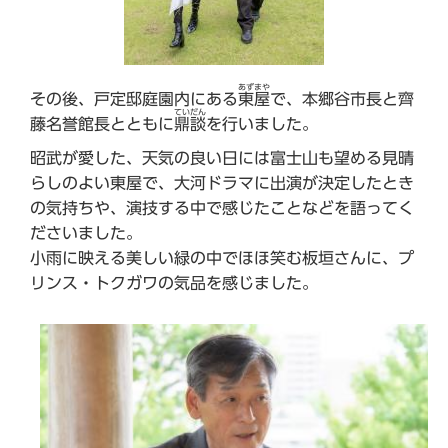
あずまや
その後、戸定邸庭園内にある
東屋
で、本郷谷市長と齊
ていだん
藤名誉館長とともに
鼎談
を行いました。
昭武が愛した、天気の良い日には富士山も望める見晴
らしのよい東屋で、大河ドラマに出演が決定したとき
の気持ちや、演技する中で感じたことなどを語ってく
ださいました。
小雨に映える美しい緑の中でほほ笑む板垣さんに、プ
リンス・トクガワの気品を感じました。