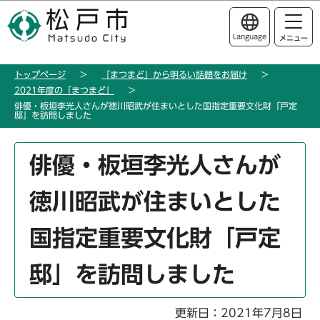
こ
このページの本文へ移動
の
Language
メニュー
ペ
ー
トップページ
「まつまど」から明るい話題をお届け
ジ
2021年度の「まつまど」
の
俳優・板垣李光人さんが徳川昭武が住まいとした国指定重要文化財「戸定
先
邸」を訪問しました
頭
本
で
俳優・板垣李光人さんが
文
す
こ
徳川昭武が住まいとした
こ
か
国指定重要文化財「戸定
ら
邸」を訪問しました
更新日：2021年7月8日