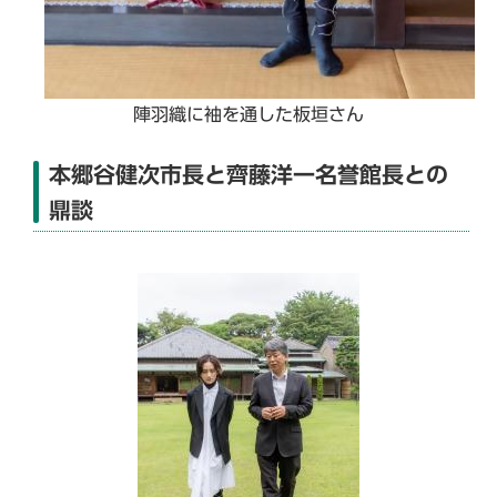
陣羽織に袖を通した板垣さん
本郷谷健次市長と齊藤洋一名誉館長との
鼎談