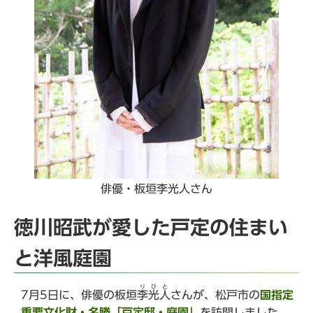
俳優・板垣李光人さん
徳川昭武が愛した戸定の住まい
と洋風庭園
りひと
7月5日に、俳優の板垣
李光人
さんが、松戸市の
国指定
重要文化財・名勝
「戸定邸・庭園」
を訪問しました。