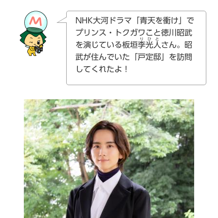
NHK大河ドラマ「青天を衝け」で
プリンス・トクガワこと徳川昭武
りひと
を演じている板垣
李光人
さん。昭
武が住んでいた「戸定邸」を訪問
してくれたよ！