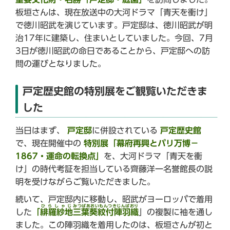
板垣さんは、現在放送中の大河ドラマ「青天を衝け」
で徳川昭武を演じています。戸定邸は、徳川昭武が明
治17年に建築し、住まいとしていました。今回、7月
3日が徳川昭武の命日であることから、戸定邸への訪
問の運びとなりました。
戸定歴史館の特別展をご観覧いただきま
した
当日はまず、
戸定邸
に併設されている
戸定歴史館
で、現在開催中の
特別展「幕府再興とパリ万博－
1867・運命の転換点」
を、大河ドラマ「青天を衝
け」の時代考証を担当している齊藤洋一名誉館長の説
明を受けながらご覧いただきました。
続いて、戸定邸内に移動し、昭武がヨーロッパで着用
ひらしゃじ
みつばあおいもんつきじんばおり
した
「
緋羅紗地
三葉葵紋付陣羽織
」の複製に袖を通し
ました。この陣羽織を着用したのは、板垣さんが初と