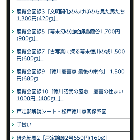
展覧会図録3「文明開化のあけぼのを見た男たち
1,300円(420g)」
展覧会図録5「幕末幻の油絵師島霞谷1,700円
(900g)」
展覧会図録7「古写真に探る幕末徳川の城1,500
円(600g)」
展覧会図録9 「徳川慶喜家 最後の家令」 1,500
円(680g)
展覧会図録10「徳川昭武の屋敷 慶喜の住まい
1000円（400g）」
戸定邸解説シート・松戸徳川家関係系図
手拭い
研究紀要2「戸定論叢2号650円(160g)」