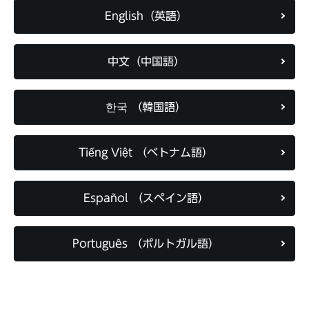
English（英語）
中文（中国語）
한국 （韓国語）
Tiếng Việt （ベトナム語）
Español （スペイン語）
Português （ポルトガル語）