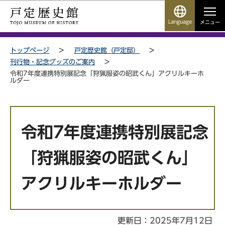
こ
サ
このページの本文へ移動
の
イ
Language
メニュー
ペ
ト
サイトメニューここまで
ー
メ
トップページ
戸定歴史館（戸定邸）
ジ
ニ
刊行物・記念グッズのご案内
の
ュ
令和7年度連携特別展記念「狩猟服姿の昭武くん」アクリルキーホ
先
ー
ルダー
頭
こ
で
こ
本
す
か
文
令和7年度連携特別展記念
ら
こ
こ
「狩猟服姿の昭武くん」
か
ら
アクリルキーホルダー
更新日：2025年7月12日