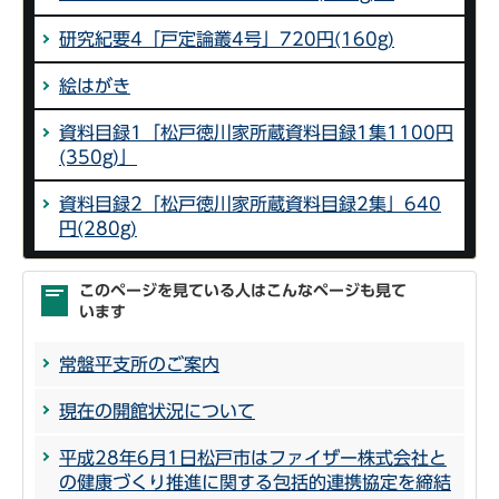
研究紀要4「戸定論叢4号」720円(160g)
絵はがき
資料目録1「松戸徳川家所蔵資料目録1集1100円
(350g)」
資料目録2「松戸徳川家所蔵資料目録2集」640
円(280g)
このページを見ている人はこんなページも見て
います
常盤平支所のご案内
現在の開館状況について
平成28年6月1日松戸市はファイザー株式会社と
の健康づくり推進に関する包括的連携協定を締結