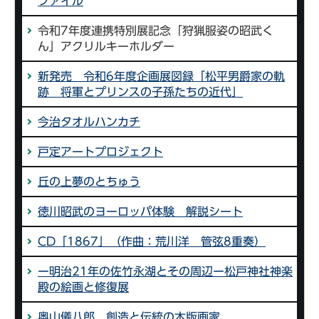
ファイル
令和7年度連携特別展記念「狩猟服姿の昭武く
ん」アクリルキーホルダー
新発売 令和6年度企画展図録「松平男爵家の軌
跡 将軍とプリンスの子孫たちの近代」
今治タオルハンカチ
戸定アートプロジェクト
丘の上夢のとちゅう
徳川昭武のヨーロッパ体験 解説シート
CD「1867」（作曲：荒川洋 管弦8重奏）
ー明治21年の佐竹永湖とその周辺ー松戸神社神楽
殿の絵画と修復展
奥山儀八郎 創造と伝統の木版画家