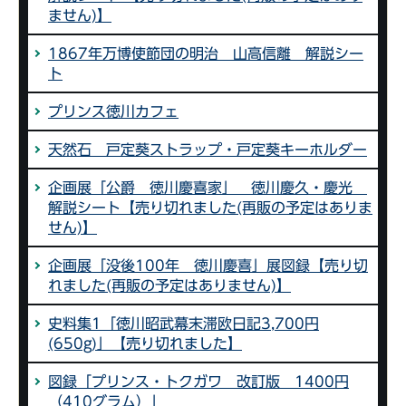
ません)】
1867年万博使節団の明治 山高信離 解説シー
ト
プリンス徳川カフェ
天然石 戸定葵ストラップ・戸定葵キーホルダー
企画展「公爵 徳川慶喜家」 徳川慶久・慶光
解説シート【売り切れました(再販の予定はありま
せん)】
企画展「没後100年 徳川慶喜」展図録【売り切
れました(再販の予定はありません)】
史料集1「徳川昭武幕末滞欧日記3,700円
(650g)」【売り切れました】
図録「プリンス・トクガワ 改訂版 1400円
（410グラム）」